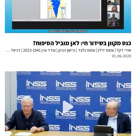
כנס מקוון בשידור חי: לאן מוביל הסיפוח?
אודי דקל | עמוס ידלין | עמוס גלעד | גרשון הכהן | עודד ערן 2023-1941 | דניאל שפירו | פנינה שרביט ברוך | קובי מיכאל | ציפי ישראלי | תמר הרמן | אופיר וינטר | מיכל חטואל-רדושיצקי | עדי קנטור | יוחנן צורף
01.06.2020