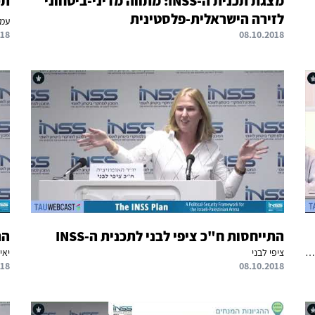
מצגת תכנית ה-INSS: מתווה מדיני-ביטחוני
תכנית
לזירה הישראלית-פלסטינית
עמו
018
08.10.2018
התייחסות ח"כ ציפי לבני לתכנית ה-INSS
הת
אודי דקל | ציפי ישראלי | פנינה שרביט ברוך | עודד ערן 2023-1941 | ענת קורץ | סימה שיין | שלמה ברום | קובי מיכאל | קים לביא
ציפי לבני
יאי
018
08.10.2018