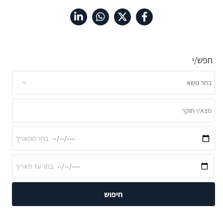
חפש/י
חיפוש