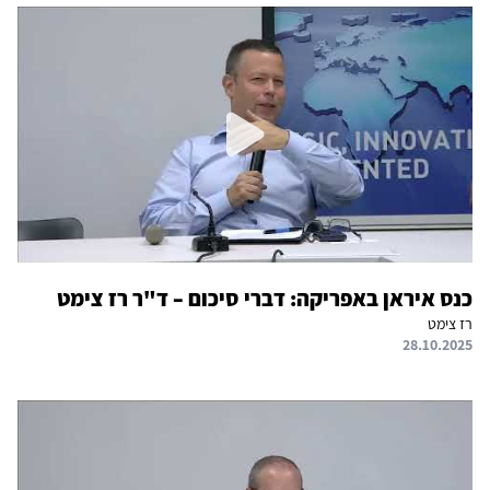
כנס איראן באפריקה: דברי סיכום – ד"ר רז צימט
רז צימט
28.10.2025