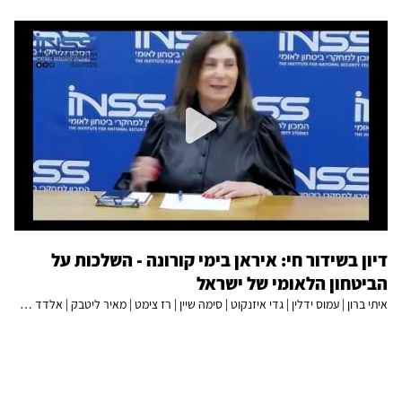
דיון בשידור חי: איראן בימי קורונה - השלכות על
הביטחון הלאומי של ישראל
איתי ברון | עמוס ידלין | גדי איזנקוט | סימה שיין | רז צימט | מאיר ליטבק | אלדד שביט | תומר פדלון