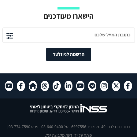
הישארו מעודכנים
הרשמה לניוזלטר
רחוב חיים לבנון 40 תל אביב 6997556 | טל 03-640-0400 | פקס 03-774-7590 |
פותח על ידי
דעת
מקבוצת יעל.