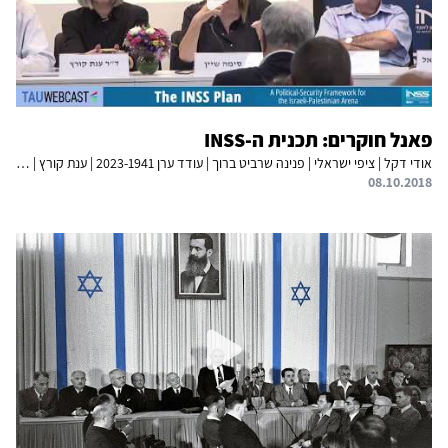
פאנל חוקרים: תכנית ה-INSS
אודי דקל | ציפי ישראלי | פנינה שרביט ברוך | עודד ערן 2023-1941 | ענת קורץ | סימה שיין | שלמה ברום | קובי מיכאל | קים לביא
08.10.2018