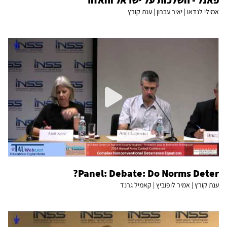
פאנל - השלכות על ישראל והאזור
אמילי לנדאו | יאיר עברון | ענת קורץ
Panel: Debate: Do Norms Deter?
ענת קורץ | אמיר לופוביץ | קאמיל גרנד