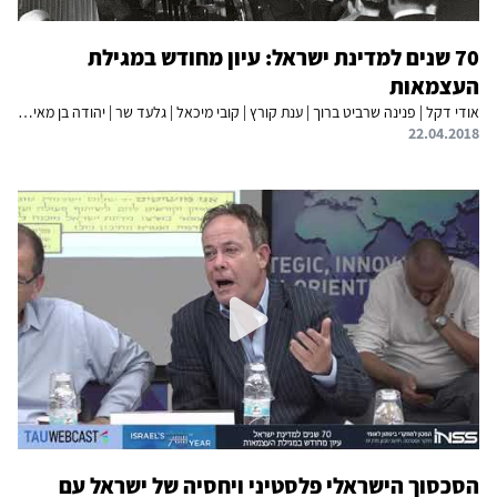
70 שנים למדינת ישראל: עיון מחודש במגילת
העצמאות
אודי דקל | פנינה שרביט ברוך | ענת קורץ | קובי מיכאל | גלעד שר | יהודה בן מאיר | ח'דר סואעד | שלמה גזית | אוריה שביט | אלי פודה | יובל שרלו
22.04.2018
הסכסוך הישראלי פלסטיני ויחסיה של ישראל עם