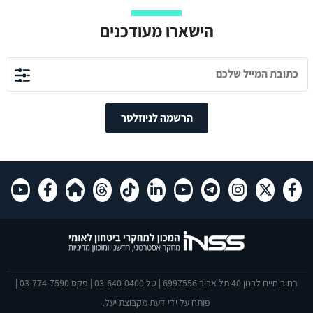
הישארו מעודכנים
הרשמה לניוזלטר
רחוב חיים לבנון 40 תל אביב 6997556 | טל 03-640-0400 | פקס 03-774-7590 |
פותח על ידי
דעת
מקבוצת יעל.