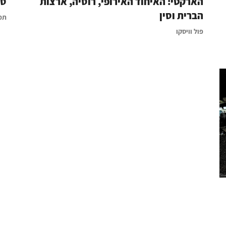
הארקטי: האיחוד האירופי, רוסיה, ארצות
סי
הברית וסין
תמי
פול וויסקו