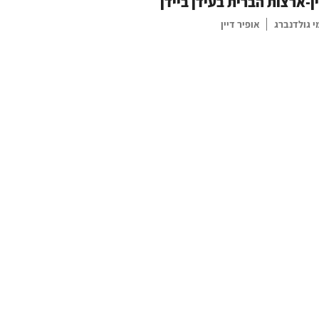
ן-ארצות הברית בעידן ביידן
 גולדנברג
אופיר דיין