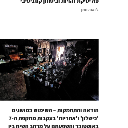
פוליטיקת זהויות וביטחון קוגניטיבי
ג'ואנה ממן
הודאה והתחמקות – השימוש במושגים
'כישלון' ו'אחריות' בעקבות מתקפת ה-7
באוקטובר והשפעתם על מרחב השיח בין