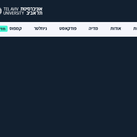
ת
אודות
מדיה
פודקאסט
ניוזלטר
קמפוס