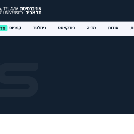
ת
אודות
מדיה
פודקאסט
ניוזלטר
קמפוס