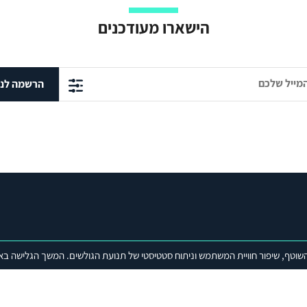
הישארו מעודכנים
הרשמה לני
פרויקטים
שוטף, שיפור חוויית המשתמש וניתוח סטטיסטי של תנועת הגולשים. המשך הגלישה בא
מניעת הגלישה למציאות של מדינה
ת
מדיניות הביטחון הלאומי של
המסדרון הכלכלי הודו-מזה"ת-אירופה (C
ישראל