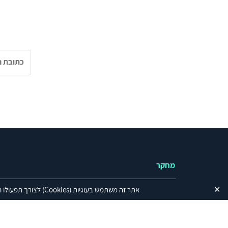
מחקר
✕
אתר זה משתמש בעוגיות
(Cookies)
לצורך תפעולו ה
נושאים
ישראל בזירה הגלובלית
עיראק והמיליציות השיעיו
העיראקיות
יחסי ישראל-ארה"ב