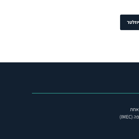
וזלטר
 אחת
IME)