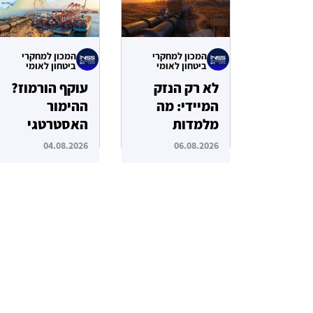
המכון למחקרי
המכון למחקרי
ביטחון לאומי
ביטחון לאומי
לא רק הנזק
עוקף הורמוז?
המיידי: מה
ההימור
מלמדות
האסטרטגי
תקיפות הסייבר
הבעייתי של
04.08.2026
06.08.2026
נגד תשתיות
איחוד
המים בארצות
האמירויות
הברית?