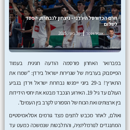
חרם הכדורסל הירדני - ניצחון לנבחרת, הפסד
לשלום
אופיר וינטר
30 ביוני, 2025
בפברואר האחרון פורסמה הודעה חגיגית בעמוד
הפייסבוק בערבית של שגרירות ישראל בירדן: "שמרו את
התאריך! ב-29 ביוני ייפגשו נבחרות ישראל וירדן בגביע
העולם עד גיל 19. האירוע הנכבד מבטא את יחסי הידידות
בין ארצותינו ואת הכוח של הספורט לקרב בין העמים".
ואולם, לאחר מכבש לחצים מצד גורמים אסלאמיסטיים
המתנגדים לנורמליזציה, והתלבטות שנמשכה כמעט עד