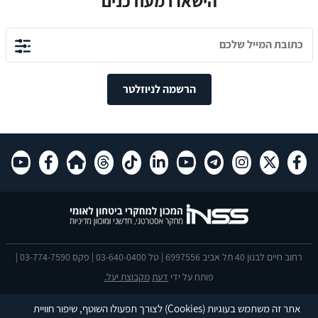
הישארו מעודכנים
הרשמה לניוזלטר
רחוב חיים לבנון 40 תל אביב 6997556 | טל 03-640-0400 | פקס 03-774-7590 |
פותח על ידי
דעת
מקבוצת יעל.
הצהרת נגישות
אתר זה משתמש בעוגיות
(Cookies)
לצורך תפעולו השוטף, שיפור חוויית