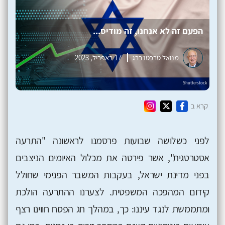
הפעם זה לא אנחנו, זה מודיס...
מנואל טרכטנברג
17 באפריל, 2023
קרא ב
לפני כשלושה שבועות פרסמנו לראשונה "התרעה
אסטרטגית", אשר פירטה את מכלול האיומים הניצבים
בפני מדינת ישראל, בעקבות המשבר הפנימי שחולל
קידום המהפכה המשפטית. לצערנו ההתרעה הולכת
ומתממשת לנגד עיננו: כך, במהלך חג הפסח חווינו רצף