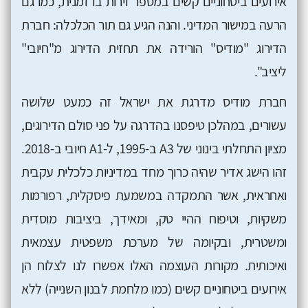
אירועים ביטחוניים קשים במספר זירות בו זמנית, כמו גם
הרעה במישור המדיני. והנה הגיע גם תור הכלכלה: חברת
הדירוג "מודיס" הורידה את תחזית הדירוג מ"חיובי"
ליציב".
חברת מודיס מדרגת את ישראל זה כמעט שלושה
עשורים, במהלכן טיפסנו בהדרגה על פני סולם הדירוגים,
מציון התחלתי בינוני של A3 ב-1995, ל-A1 חיובי ב-2018.
זהו הישג אדיר שהיה כרוך מחד במדיניות כלכלית עקבית
ואחראית, אשר התמקדה במשמעת פיסקלית, רפורמות
משקיות, וטיפוח ההיי טק, ומאידך, ביציבות מוסדית
ומשטרית, ובקיומה של מערכת משפטית עצמאית
ואיכותית. מקורות העוצמה האלו אפשרו לנו לצלוח הן
אירועים ביטחוניים קשים (כמו מלחמת לבנון השנייה) ללא