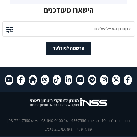
הישארו מעודכנים
הרשמה לניוזלטר
רחוב חיים לבנון 40 תל אביב 6997556 | טל 03-640-0400 | פקס 03-774-7590 |
פותח על ידי
דעת
מקבוצת יעל.