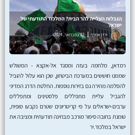
הגבלות העלייה להר הבית? המלכוד התודעתי של
ישראל
ירדן אסרף
22 בפברואר, 2024
רמדאן, מלחמה בעזה ומסגד אל-אקצא - המשולש
שממנו חוששים במערכת הביטחון, שכן הוא עלול להוביל
להסלמה מהירה גם בזירות נוספות. החלטת הדרג המדיני
להגביל עליית מתפללים פלסטינים ומתפללים
ערבים-ישראלים על פי קריטריונים שטרם נקבעו סופית,
טומנת בחובה סיפור מורכב מבחינה תודעתית ומציבה את
ישראל במלכוד.יר