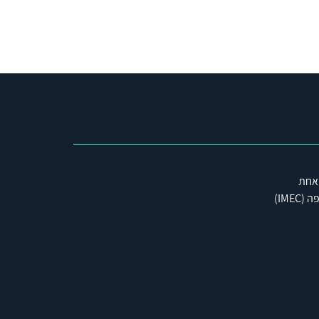
 אחת
IME)