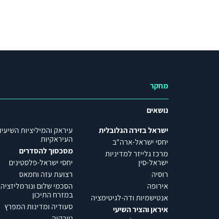
מחקר
נושאים
ישראל בזירה הגלובלית
עיראק והמיליציות השיעיו
העיראקיות
יחסי ישראל-ארה"ב
מסכסוך להסדרים
מרכז גלייזר למדיניות
ישראל-סין
יחסי ישראל-פלסטינים
רוסיה
רצועת עזה וחמאס
אירופה
הסכמי שלום ונורמליזציה
במזרח התיכון
אנטישמיות ודה-לגיטימציה
סעודיה ומדינות המפרץ
איראן והציר השיעי
טורקיה