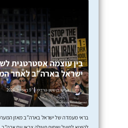
בין עוצמה אסטרטגית לשח
ישראל בארה״ב לאחר המ
אבישי בן ששון-גורדיס
9 באפריל, 2026
בראי מעמדה של ישראל בארה”ב מאזן המערכה 
להוציא לפועל שיתוף פעולה צבאי עם ארה”ב ב