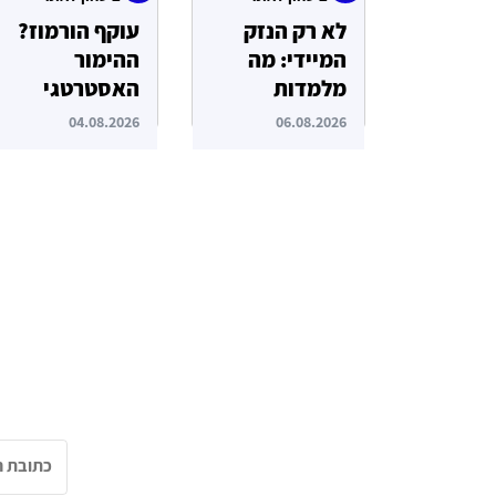
לא רק הנזק
עוקף הורמוז?
המיידי: מה
ההימור
מלמדות
האסטרטגי
תקיפות הסייבר
הבעייתי של
04.08.2026
06.08.2026
נגד תשתיות
איחוד
המים בארצות
האמירויות
הברית?