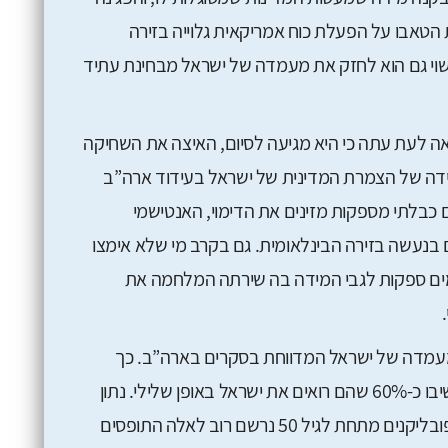
ת הטאבו על הפעלת כוח אמריקאית גלוייה בזירה
וי גם הוא לחזק את מעמדה של ישראל מבחינת עתיד
אה לעת עתה כי היא מגיעה לסיום, האיצה את השחיקה
ידה של הצמרת המדינית של ישראל בעידוד ארה”ב
כבלתי מספקות מזינים את הדימוי, האנטישמי
 בנעשה בזירה הבינלאומית. גם בקרב מי שלא אימצו
יימים ספקות לגבי המידה בה שירתה המלחמה את
מעמדה של ישראל המדווחת בסקרים בארה”ב. כך
למשל, בסקר פיו שנערך במהלך המלחמה השיבו כ-60% שהם רואים את ישראל באופן שלילי. נתון
זה ראוי לציון במיוחד משום שגם בקרב רוב הרפובליקנים מתחת לגיל 50 נרשם רוב לאלה התופסים