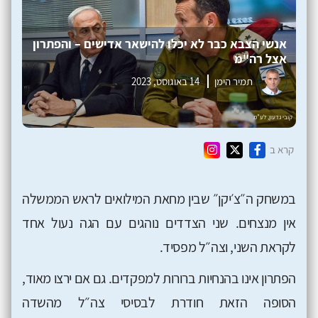
אנשי הצבא כבר לא יכלו להישאר אדישים – והפתרון
אצל רה"מ
תמיר הימן
14 באוגוסט, 2023
קרא ב
במשחק ה״צ׳יקן״ שבין מחאת המילואים לראש הממשלה
אין מנצחים. שני הצדדים נוהגים עם הגה נעול אחד
לקראת השני, וצה״ל מפסיד.
הפתרון אינו בהנחיות ברורות למפקדים. גם אם ירצו מאוד,
הסופה הזאת חודרת לבסיסי צה״ל מהשדה