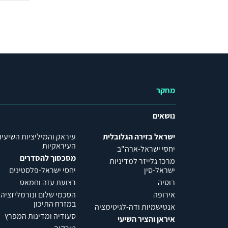
מחקר
נושאים
ישראל בזירה הגלובלית
עיראק והמיליציות השיעיו
העיראקיות
יחסי ישראל-ארה"ב
מסכסוך להסדרים
מרכז גלייזר למדיניות
ישראל-סין
יחסי ישראל-פלסטינים
רוסיה
רצועת עזה וחמאס
אירופה
הסכמי שלום ונורמליזציה
במזרח התיכון
אנטישמיות ודה-לגיטימציה
סעודיה ומדינות המפרץ
איראן והציר השיעי