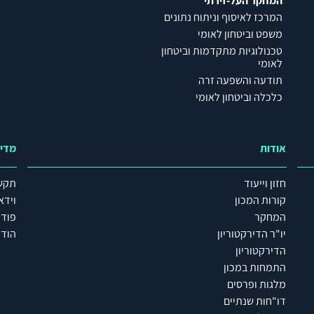
המחקר העל-זירתי
המרכז לאיסוף וניתוח נתונים
משפט וביטחון לאומי
טכנולוגיות מתקדמות וביטחון
לאומי
תודעה והשפעה זרה
כלכלה וביטחון לאומי
אודות
מדי
חזון וייעוד
תקש
קורות המכון
וידא
המחקר
פוד
יו"ר הדירקטוריון
הודע
הדירקטוריון
התמחות במכון
מלגות ופרסים
דו"חות שנתיים