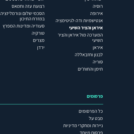
רוסיה
רצועת עזה וחמאס
אירופה
הסכמי שלום ונורמליזציה
במזרח התיכון
אנטישמיות ודה-לגיטימציה
סעודיה ומדינות המפרץ
איראן והציר השיעי
טורקיה
המערכה מול איראן והציר
השיעי
מצרים
איראן
ירדן
לבנון וחזבאללה
סוריה
תימן והחות'ים
פרסומים
כל הפרסומים
מבט על
ניירות ומחקרי מדיניות
פרסום מיוחד