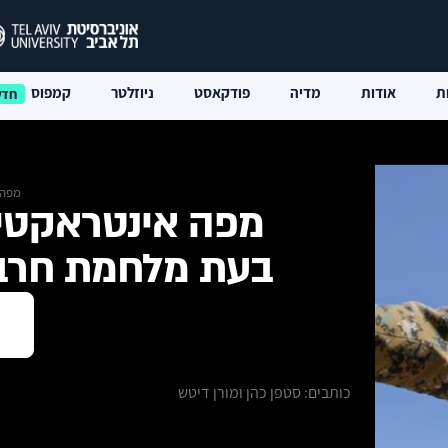
ת
אודות
מדיה
פודקאסט
ניוזלטר
קמפוס
מפה, 30 בדצמבר, 
מפה אינטראקטיב
בעת מלחמת חרבות ב
כותבים: סטפן כהן ומורן דיטש