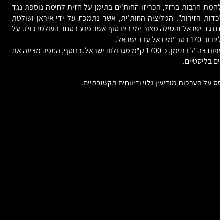
פתיחתה של מלחמת חרבות ברזל, הכריזו החות'ים בתימן על חזית לחימה נוספת נגד
ות הזירות". המליציה החות'ית, אשר נתמכת על ידי איראן ושולטת
 נגד ישראל והטילה מצור ימי בים סוף אשר פגע בסחר העולמי כולו. על
מפה זו מציגה הן את תקיפות החות'ים נגד ישראל והן את תקיפות צה"ל בתימן, כ-1700 ק"מ מגבולות ישראל. בנוסף, המפה מציגה את
ם בליסטיים.
 הערכות מודיעין גלוי ודיווחים תקשורתיים.