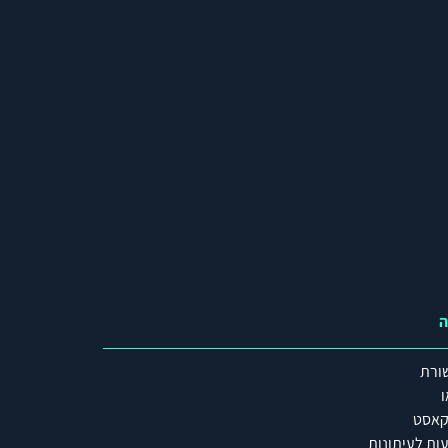
ה
ורת
ו
קאסט
ות לעיתונות