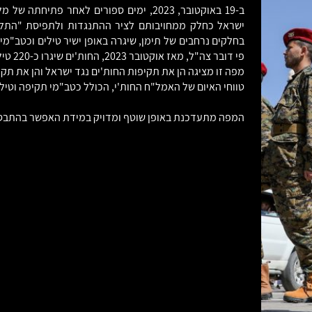
ב-19 באוקטובר, 2023, ימים ספורים לאחר 
ישראל כחלק ממחויבותם לציר ההתנגדות ולתפיסת "התלכד
בחלקים נרחבים של תימן, שיגרה באופן ישיר טילים וכטב"מים
פי דובר צה"ל, מאז אוקטובר 2023, החות'ים שיגרו כ-220 טילים וכ-170 כטב"מים אל עבר ישראל.
טווחי האיום של האמל"ח החות'י, הכולל כטב"מי תקיפה וטילי
המפה מתעדכנת באופן שוטף ומדויק במידת האפשר בהתבסס על