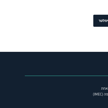
וזלטר
 אחת
IME)