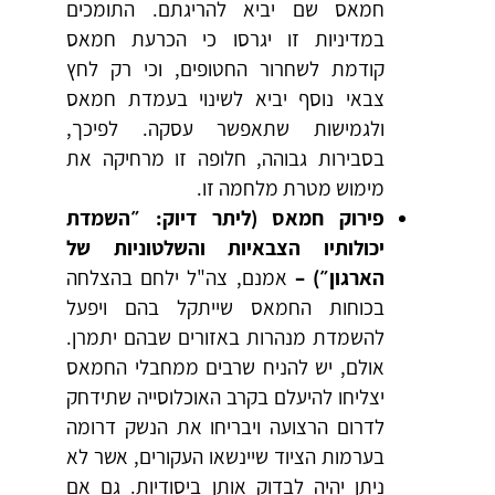
חמאס שם יביא להריגתם. התומכים
במדיניות זו יגרסו כי הכרעת חמאס
קודמת לשחרור החטופים, וכי רק לחץ
צבאי נוסף יביא לשינוי בעמדת חמאס
ולגמישות שתאפשר עסקה. לפיכך,
בסבירות גבוהה, חלופה זו מרחיקה את
מימוש מטרת מלחמה זו.
פירוק חמאס (ליתר דיוק: ״השמדת
יכולותיו הצבאיות והשלטוניות של
הארגון״) –
אמנם, צה"ל ילחם בהצלחה
בכוחות החמאס שייתקל בהם ויפעל
להשמדת מנהרות באזורים שבהם יתמרן.
אולם, יש להניח שרבים ממחבלי החמאס
יצליחו להיעלם בקרב האוכלוסייה שתידחק
לדרום הרצועה ויבריחו את הנשק דרומה
בערמות הציוד שיינשאו העקורים, אשר לא
ניתן יהיה לבדוק אותן ביסודיות. גם אם