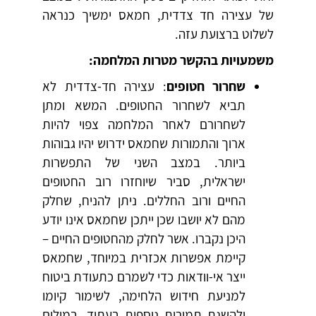
של עצירה חד צדדית, חמאס ימשיך כנראה
לשלוט ברצועת עזה.
משמעויות בהקשר מטרות המלחמה:
שחרור חטופים
: עצירה חד-צדדית לא
תביא לשחרור החטופים. המשא ומתן
לשחרורם לאחר המלחמה צפוי להיות
ארוך והתמורות שחמאס ידרוש יהיו גבוהות
ביותר. במצב השני של התפשרות
ישראלית, סביר שיוחזרו רוב החטופים
החיים ורוב החללים. ניתן להניח, שחלק
מהם לא יושבו שכן ייתכן שחמאס אינו יודע
היכן נקברו. אשר לחלק מהחטופים החיים –
קיימת אפשרות אכזרית במיוחד, שחמאס
ייצר אי-וודאות כדי לשמרם כתעודת ביטוח
למניעת חידוש הלחימה, לשימור קיומו
ולהשגת תמורות נוספות בעתיד. במילים