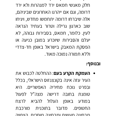
חלק מאנשי חמאס ירד למנהרות ולא ירד
דרומה, וגם אם ייהרגו האחרונים שביניהם,
אלה שיברחו דרומה יתחמשו מחדש, ויגיחו
שוב כארגון גרילה וטרור בעתיד הנראה
לעין. כלומר, חמאס, בסבירות גבוהה, לא
יעלם והסבירות שיוכרע במובן כניעה או
הפסקת המאבק בישראל באופן חד-צדדי
וללא תמורה נמוכה מאוד.
ובנוסף:
העמקת הקרע בעם
: ההחלטה לכבוש את
העיר עזה אינה בקונצנזוס הישראלי, בכלל
ובפרט נוכח מחיריה האפשריים. היא
טומנת בחובה דרישה מצה"ל לפעול
במודע באופן העלול להביא לרצח
החטופים. מדובר בתוכנית מורכבת
מבחינה מעשית ומבחינה מוסרית, הצפויה