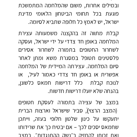
ובמילים אחרות, משום שהמלחמה המתמשכת
פוגעת בכל תחומי הביטחון הלאומי מדינת
ישראל, יש לאמץ כל חלופה שתביא לסיומה.
קבלת מתווה זה בהקצנה משמעותה עצירת
המלחמה באופן חד צדדי על ידי ישראל, ועסקה
לשחרור החטופים בתמורה לשחרור אסירים
פלסטינים תטופל במסגרת משא ומתן לאחר
סיום המלחמה. עצירתה המיידית של המלחמה
אפשרית או באופן חד צדדי כאמור לעיל, או
לנוכח קבלת כלל דרישות חמאס כלשונן,
בהנחה שלא יועלו דרישות חדשות.
במצב של עצירה בתמורה לעסקת חטופים
(המצב הרצוי)ֿ, סביר שישראל וארצות הברית
יתעקשו על כינון שלטון חלופי בעזה, וייתכן
שחמאס יסכים לכך – אם יבטיח כך את שרידותו
ואת זכותו להחזיק ב״נשק ההתנגדות״. במצב