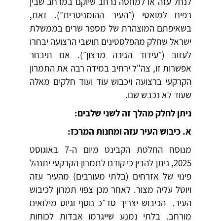
לנחל עזה או למחסה נרחב שיוקם במרחב שבין
רפיח למואסי (״העיר ההומניטרית״). זאת,
בשאיפתם המוצהרת של מספר שרים בממשלת
ישראל שחלק מהפלסטינים תושבי הרצועה יבחרו
לעזוב (״עידוד הגירה מרצון״). אם תיבחר
אפשרות זו, צה"ל ירחיב במידה רבה את התמרון
הקרקעי ברצועה ויכבוש עוד ועוד חלקים מאלה
שעוד לא נכבש שם.
ניתן לחלק מהלך זה לשני שלבים:
א. כיבוש העיר עזה ומחנות המרכז:
מנוסח החלטת הקבינט מיום ה-7 באוגוסט
2025, ניתן להבין כי קודם לתמרון הקרקעי יתנהל
פינוי של אזרחים (בלתי מעורבים) מהעיר עזה
ויוטל עליה מצור. לאחר מכן צפוי תמרון לכיבוש
העיר. הכיבוש יצריך סד״כ נוסף וגיוס מילואים
מורחב. בלתי נמנע שייגרמו אבדות לכוחות