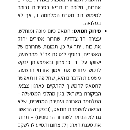
אחרות, חלופה זו תביא בסבירות גבוהה
למימוש רוב מטרת המלחמה זו, אך לא
במלואה.
פירוק חמאס
: חמאס כיום מוכה ומוחלש,
עצירה חד-צדדית ושחרור אסירים יחזק
את כוחו. יתר על כן, תמונות שחרורם של
האסירים, בנוסף לנסיגת צה״ל מהרצועה,
ישווקו על ידו כניצחון ובאמצעותן יבקש
לרכוש מחדש את אמון אזרחי הרצועה.
משמעות הדברים היא, שחלופה זו תאפשר
לחמאס להמשיך להתקיים כארגון צבאי.
הביקורת בישראל בגין מהלכי הממשלה –
המלחמה הארוכה ועתירת המחירים, שלא
הביאה להשמדת חמאס, (ובמקרה הראשון
גם לא הביאה לשחרור החטופים) – תחזק
את טענת הארגון לניצחונו ותסייע לו לשקם