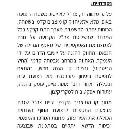
נקודתיים:
על פי מתווה זה, צה״ל לא ייסוג משטח הרצועה
באופן מלא אלא יחזיק קו מוצבים קדמי בשטחה.
הכוחות יחתרו להשמדת מערך התת-קרקע בכל
המרחב שבשליטת צה"ל הקבועה על מנת
לצמצם את האפקטיביות של מאמץ הגרילה של
חמאס. תחוזק ההגנה על יישובי הדרום על ידי
העמקת האחיזה במרחב אבטחה קדמי (החיץ
הביטחוני) ובניית קו הגנה חדש, בהתאם
לתפיסת ביטחון מעודכנת מול רצועת עזה
ובכללה "אזורי הרג" אוטונומיים, עומק בהגנה,
עתודות אפקטיבית למקרי קיצון.
מתוך קו המוצבים הקדמי יקיים צה״ל שגרת
מבצעים התקפיים לרצועת החוף העזתית
הכוללת את העיר עזה, מחנות המרכז והמואסי.
״כיסוח הדשא״ יתקיים במתכונת שבוצעה