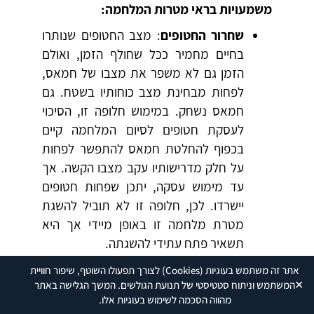
משמעויות בראי מטרות המלחמה:
שחרור החטופים
: מצב החטופים שנותרו
בחיים מחמיר ככל שחולף הזמן, ואולם
הזמן גם לא משפר את מצבו של חמאס,
לפחות מבחינת מצב כוחותיו בשטח. גם
חמאס נשחק. במימוש חלופה זו, הסיכוי
לעסקת חטופים לסיום המלחמה קיים
בכפוף להחלטת חמאס להתפשר לפחות
על חלק מדרישותיו עקב מצבו הקשה. אך
עד מימוש עסקה, יתכן שפחות חטופים
יישרדו. לכן, חלופה זו לא תוביל להשגת
מטרת מלחמה זו באופן מיידי אך היא
תשאיר פתח עתידי להשגתה.
פירוק חמאס.
חלופה זו תביא להמשך
אתר זה משתמש בעוגיות
(Cookies)
לצורך תפעולו השוטף, שיפור חוויית
שחיקתו באיטיות לאורך זמן מחד אך
✕
המשתמש וניתוח סטטיסטי של תנועת הגולשים. המשך הגלישה באתר
מנגד למהלכי שיקום שיבואו בעקבות
מהווה הסכמה לשימוש בעוגיות אלו.