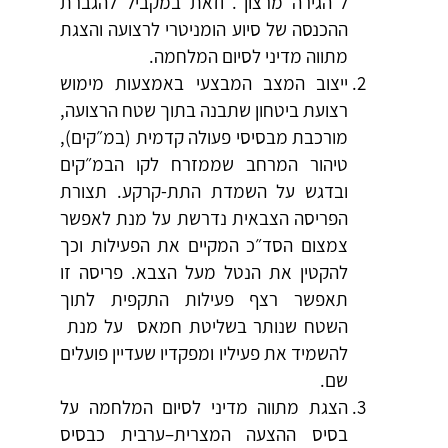
ל״הגירה מרצון״. וזאת במקביל להגברת
ההכנסה של סיוע הומניטרי לרצועה והצגת
מתווה מדיני לסיום המלחמה.
ייצוב המצב המבצעי באמצעות מימוש
רצועת ביטחון שתבנה בתוך שטח הרצועה,
מורכבת מבסיסי פעולה קדמית (במ״קים),
טיהור המרחב שממזרח לקו הבמ״קים
ובדגש על השמדת התת-קרקע. תצורת
הפריסה הצבאית נדרשת על מנת לאפשר
צמצום הסד״כ המקיים את הפעילות וכך
להקטין את הנטל מעל הצבא. פריסה זו
תאפשר רצף פעילות התקפית לתוך
השטח שנותר בשליטת חמאס על מנת
להשמיד את פעיליו ומפקדיו שעדיין פועלים
שם.
הצגת מתווה מדיני לסיום המלחמה על
בסיס ההצעה המצרית–ערבית כבסיס