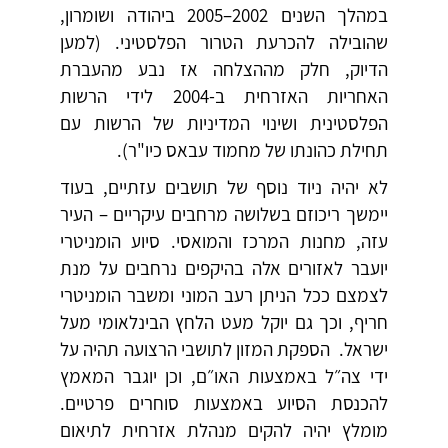
במהלך השנים 2002–2005 ביהודה ושומרון,
שהובילה להכרעת הטרור הפלסטיני. (למען
הדיוק, חלק מההצלחה אז נבע מהעברת
האחריות האזרחית ב-2004 לידי הרשות
הפלסטינית ושינוי המדיניות של הרשות עם
תחילת כהונתו של מחמוד עבאס כיו"ר).
לא יהיה ניוד נוסף של תושבים עזתיים, בעוד
יימשך ריכוזם בשלושה מרחבים עיקריים – העיר
עזה, מחנות המרכז והמואסי. סיוע הומניטרי
יועבר לאזורים אלה בהיקפים נרחבים על מנת
לצמצם ככל הניתן רעב המוני ומשבר הומניטרי
חריף, וכך גם יוקל מעט הלחץ הבינלאומי מעל
ישראל. הספקת המזון לתושבי הרצועה תהיה על
ידי צה״ל באמצעות האו״ם, וכן יוגבר המאמץ
להכנסת הסיוע באמצעות סוחרים פרטיים.
מומלץ יהיה להקים מנהלת אזרחית לתיאום