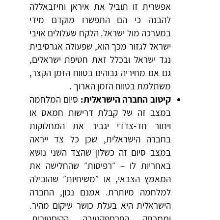
אפשרית זו תוביל את איראן וחיזבאללה
להבנה כי הם התפשרו מוקדם מידי
במערכה מול ישראל. הלקח שעלולים אויבי
ישראל לגזור מכך הוא, שפעולה אגרסיבית
נגד ישראל ובכלל זאת חטיפת ישראלים,
גם אם מחיריה גבוהים בטווח הזמן הקצר,
משתלמת בטווח הזמן הארוך .
קיטוב החברה הישראלית:
סיום המלחמה
במצב זה של קבלת דרישות חמאס או
ויתור חד-צדדי יגביר את המחלוקות
בחברה הישראלית, שכן כל צד ייראה
במצב סיום זה כשלון שהצד השני נושא
באחריות לו – ״רפיסות״ שהחלישה את
המאמץ הצבאי, או ״משיחיות״ שהובילה
למלחמה מיותרת. אמנם נכון, החברה
הישראלית היא בעלת כושר שיקום מהיר.
וממרחק הפרספקטיבה ההיסטורית,