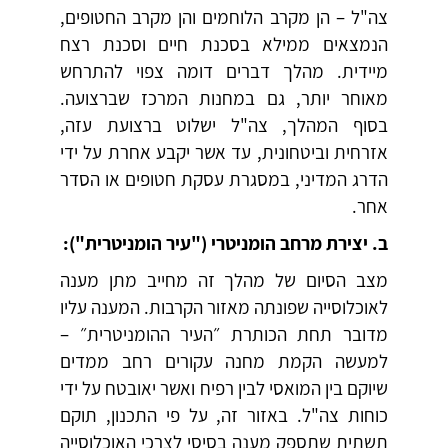
צה"ל – הן מקרב הלוחמים והן מקרב החטופים,
הנמצאים ממילא בסכנת חיים וסכנת רצח
מיידית. מהלך דברים דומה צפוי להתרחש
מאוחר יותר, גם במחנות המרכז שברצועה.
בסוף המהלך, צה"ל ישלוט ברצועת עזה,
אזרחית וביטחונית, עד אשר יקבע אחרת על ידי
הדרג המדיני, במסגרת עסקת חטופים או הסדר
אחר.
ב. יצירת מרחב הומניטרי ("עיר הומניטרית"):
מצב הסיום של מהלך זה מחייב מתן מענה
לאוכלוסייה שפונתה מאזור הקרבות. המענה עליו
מדובר תחת הכותרת ״העיר ההומניטרית״ –
למעשה הקמת מחנה עקורים רחב ממדים
שיוקם בין המואסי לבין רפיח ואשר יאובטח על ידי
כוחות צה"ל. באזור זה, על פי התכנון, תוקם
תשתית שתספק מענה בסיסי לצרכי האוכלוסייה