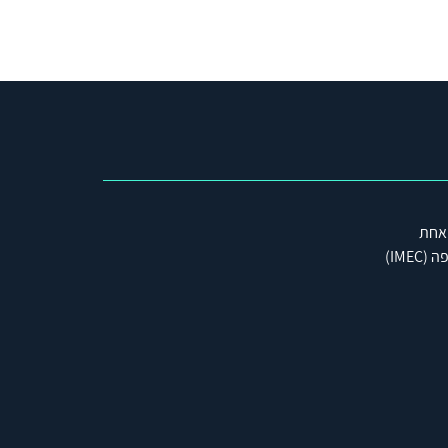
 אחת
IME)