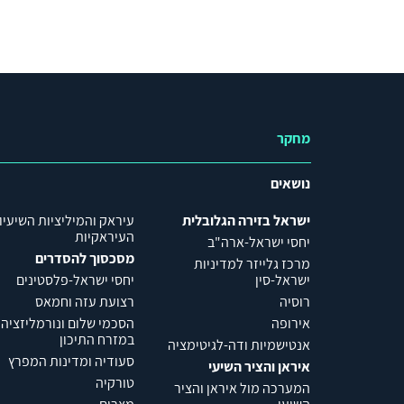
מחקר
נושאים
ישראל בזירה הגלובלית
עיראק והמיליציות השיעיו
העיראקיות
יחסי ישראל-ארה"ב
מסכסוך להסדרים
מרכז גלייזר למדיניות
ישראל-סין
יחסי ישראל-פלסטינים
רוסיה
רצועת עזה וחמאס
אירופה
הסכמי שלום ונורמליזציה
במזרח התיכון
אנטישמיות ודה-לגיטימציה
סעודיה ומדינות המפרץ
איראן והציר השיעי
טורקיה
המערכה מול איראן והציר