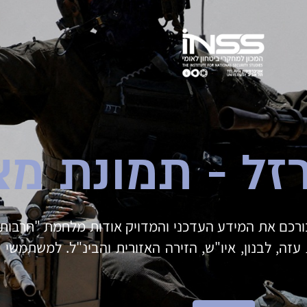
זל - תמונת מצ
בורכם את המידע העדכני והמדויק אודות מלחמת "חרבות
עזה, לבנון, איו"ש, הזירה האזורית והבינ"ל. למשתמשי