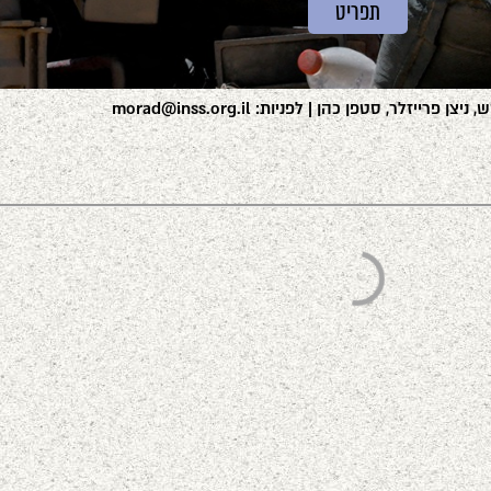
תפריט
ן פרייזלר, סטפן כהן | לפניות: morad@inss.org.il