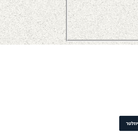
וזלטר