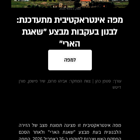
מפה, 5 במאי 2026
מפה אינטראקטיבית מתעדכנת:
לבנון בעקבות מבצע "שאגת
הארי"
למפה
עורך: סטפן כהן | צוות המחקר: אביהו מרום, שיר פישמן, מורן
דיטש
מפה אינטראקטיבית זו מציגה תמונת מצב של הזירה
הלבנונית בעת מבצע "שאגת הארי" ולאחר הסכם
הפסקת האש שנכנס לתוקפו ב-16 באפריל 2026. המפה