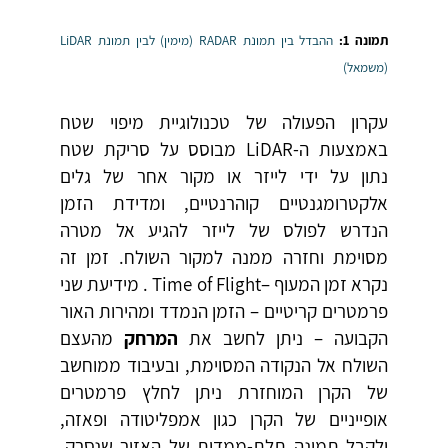
תמונה 1:
ההבדל בין תמונת RADAR (מימין) לבין תמונת LiDAR
(משמאל)
עקרון הפעולה של טכנולוגיית מיפוי שטח
באמצעות ה-LiDAR מבוסס על סריקת שטח
נתון על ידי לייזר או מקור אחר של גלים
אלקטרומגנטיים קוהרנטיים, ומדידת הזמן
הנדרש לפולס של לייזר להגיע אל מטרה
מסוימת וחזרה ממנה למקור השולח. זמן זה
נקרא זמן המעוף –Time of Flight . מידיעת שני
פרמטרים קריטיים – הזמן הנמדד ומהירות האור
הקבועה – ניתן לחשב את
המרחק
מהעצם
השולח אל הנקודה המסוימת, ובעיבוד ממוחשב
של הקרן המוחזרת ניתן לחלץ פרמטרים
אופייניים של הקרן כגון אמפליטודה ופאזה,
ולקבל תמונה תלת-ממדית של האזור שנסרק.