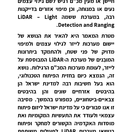
חיישן או מעין מכ"ם רגיש לשם גילוי עצמים
נעים או במנוחה, וכן מיפוי אזורים בדייקנות
רבה, במערכת ששמה
LiDAR – Light
.
Detection and Ranging
מטרת המאמר היא להאיר את הנושא של
יישום מערכות לייזר לגילוי עצמים ולמיפוי
מדויק של פני שטח, ולהתמקד ביתרונות
המובְנים של מערכת ה-
LiDAR
המבוססת על
לייזר, לעומת מערכות המכ"ם הרגילות. נושא
זה, הנמצא כיום בחזית הפיתוח הטכנולוגי,
הוא בעל חשיבות רבה למדינת ישראל הן
בהיבטים אזרחיים שונים והן בהיבטים
צבאיים-ביטחוניים, כמפורט בהמשך. מסיבה
זו אנו סבורים כי על מדינת ישראל ליזום פיתוח
עצמאי ולעודד את התעשיות המקומיות ואת
מוסדות האקדמיה הקשורים למחקר ופיתוח
בנושאי מערכות
LiDAR
לפעילות משותפת