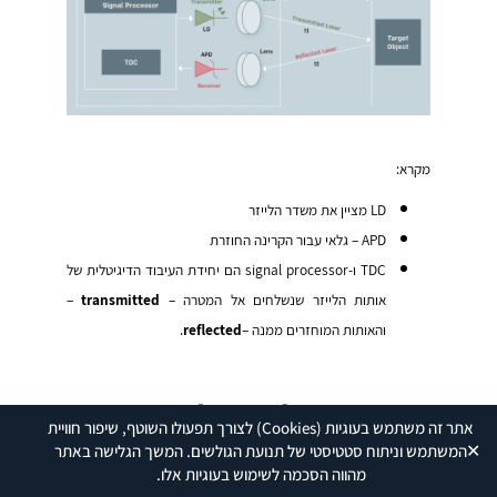
מקרא:
LD מציין את משדר הלייזר
APD – גלאי עבור הקרינה החוזרת
TDC ו-signal processor הם יחידת העיבוד הדיגיטלית של
אותות הלייזר שנשלחים אל המטרה –
transmitted
–
והאותות המוחזרים ממנה –
reflected
.
שיטות גילוי של מערכות
אתר זה משתמש בעוגיות
(Cookies)
לצורך תפעולו השוטף, שיפור חוויית
LiDAR
✕
המשתמש וניתוח סטטיסטי של תנועת הגולשים. המשך הגלישה באתר
מהווה הסכמה לשימוש בעוגיות אלו.
קיימות שלוש שיטות גילוי עיקריות: