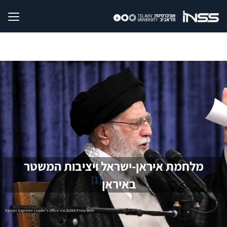
מלחמת איראן-ישראל ויציבות המשטר
[1]
באיראן
Iranian Supreme Leader's Office via ZUMA Press Wire