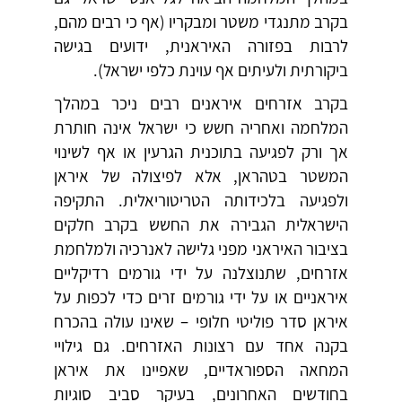
בקרב מתנגדי משטר ומבקריו (אף כי רבים מהם,
לרבות בפזורה האיראנית, ידועים בגישה
ביקורתית ולעיתים אף עוינת כלפי ישראל).
בקרב אזרחים איראנים רבים ניכר במהלך
המלחמה ואחריה חשש כי ישראל אינה חותרת
אך ורק לפגיעה בתוכנית הגרעין או אף לשינוי
המשטר בטהראן, אלא לפיצולה של איראן
ולפגיעה בלכידותה הטריטוריאלית. התקיפה
הישראלית הגבירה את החשש בקרב חלקים
בציבור האיראני מפני גלישה לאנרכיה ולמלחמת
אזרחים, שתנוצלנה על ידי גורמים רדיקליים
איראניים או על ידי גורמים זרים כדי לכפות על
איראן סדר פוליטי חלופי – שאינו עולה בהכרח
בקנה אחד עם רצונות האזרחים. גם גילויי
המחאה הספוראדיים, שאפיינו את איראן
בחודשים האחרונים, בעיקר סביב סוגיות