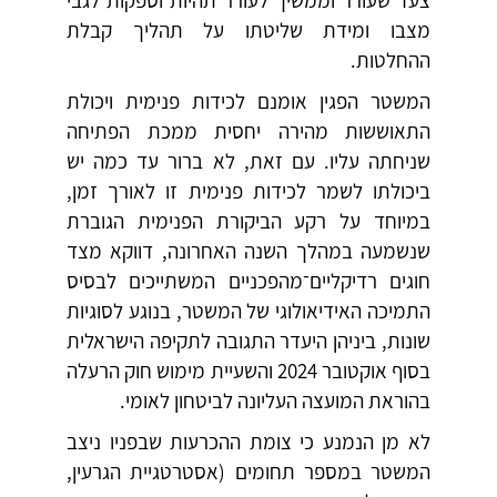
צעד שעורר וממשיך לעורר תהיות וספקות לגבי
מצבו ומידת שליטתו על תהליך קבלת
ההחלטות.
המשטר הפגין אומנם לכידות פנימית ויכולת
התאוששות מהירה יחסית ממכת הפתיחה
שניחתה עליו. עם זאת, לא ברור עד כמה יש
ביכולתו לשמר לכידות פנימית זו לאורך זמן,
במיוחד על רקע הביקורת הפנימית הגוברת
שנשמעה במהלך השנה האחרונה, דווקא מצד
חוגים רדיקליים־מהפכניים המשתייכים לבסיס
התמיכה האידיאולוגי של המשטר, בנוגע לסוגיות
שונות, ביניהן היעדר התגובה לתקיפה הישראלית
בסוף אוקטובר 2024 והשעיית מימוש חוק הרעלה
בהוראת המועצה העליונה לביטחון לאומי.
לא מן הנמנע כי צומת ההכרעות שבפניו ניצב
המשטר במספר תחומים (אסטרטגיית הגרעין,