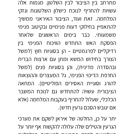
מתרחב בין הציבור לבין השלטון. מגמות אלה
עשויות להחריף לנוכח כישלון השלטונות ונזקי
המלחמה. זאת ועוד, הציבור האיראני ממשיך
להתאפיין בחילוקי דעות פנימיים ובקיטוב פנימי
משמעותי. כבר בימים הראשונים שלאחר
הפסקת האש התחדש הוויכוח הפנימי בין
רדיקליים לפרגמטיים – הן בסוגיות חוץ (למשל
הצורך בחידוש המשא ומתן עם ארצות הברית
ובהסדרה מדינית), והן בסוגיות פנים (למשל
החרפת הדיכוי הפנימי, גל המעצרים וההוצאות
להורג וסוגיית האסירים הפוליטיים). המחאה
הציבורית עשויה להתחדש גם לנוכח המשבר
הכלכלי, שעלול להחריף בעקבות המלחמה (אלא
אם יגובש הסכם גרעין חדש).
יתר על כן, החלטה של איראן לשקם את מערכי
הגרעין והטילים שלה עלולה להקשות אף יותר על