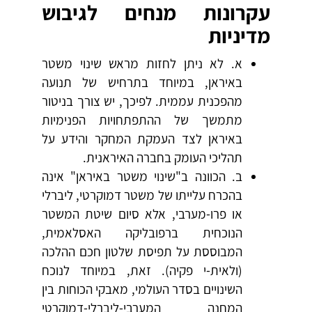
עקרונות מנחים לגיבוש
מדיניות
א. לא ניתן לחזות מראש שינוי משטר
באיראן, במיוחד בתרחיש של תנועה
מהפכנית עממית. לפיכך, יש צורך בניטור
מתמשך של ההתפתחויות הפנימיות
באיראן לצד העמקת המחקר והידע על
תהליכי העומק בחברה האיראנית.
ב. הכוונה ב"שינוי משטר באיראן" אינה
בהכרח עלייתו של משטר דמוקרטי, ליברלי
או פרו-מערבי, אלא סיום שיטת המשטר
הנוכחית ברפובליקה האסלאמית,
המבוססת על תפיסת שלטון חכם ההלכה
(ולאית-י פקיה). זאת, במיוחד לנוכח
השינויים בסדר העולמי, מאבקי הכוחות בין
המחנה המערבי-ליברלי-דמוקרטי