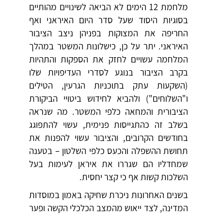
מלחמת 12 הימים לא הביאה לשינויים מהותיים
בסוגיות היסוד שעל סדר היום האיראני ואף
החריפה את המצוקות בפניהן ניצב הציבור
האיראני. יתר על כן, כישלונות המשטר במהלך
המלחמה עשויים לחזק את הספקות והתהיות
בקרב הציבור בנוגע לסדרי העדיפויות שלו
(השקעות עתק בתוכניות הגרעין, הטילים
ו"השלוחים") ולהביא לחידוש ביטויי הביקורת
הציבורית והמחאה כלפי המשטר. מה שנראה
בשלב זה כהתגייסות פנימית, עשוי להתפוגג
בחודשים הקרובים, והציבור עשוי להפנות את
תחושת ההשפלה והכעס כלפי השלטון – בטענה
שמחדליו הם שגררו את איראן לעימות בעל
השלכות קשות אף כי קצר יחסית.
בשנים האחרונות ניכרת שחיקה באמון במוסדות
המדינה, לצד ייאוש מהמצב הכלכלי הקשה ופער