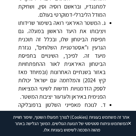
למתנגדיו, ובראשם רוסיה וסין, ושחיקת
המודל הליברלי-דמוקרטי בעולם.
ג. המשטר האיראני רואה בשימור שרידותו
ויציבותו את היעד הראשון במעלה. גם
תפיסת הביטחון שלו, ובכלל זה תוכנית
הגרעין ו"אסטרטגיית השלוחים", נגזרת
מיעד זה. לפיכך, השינויים בתפיסת
הביטחון האיראנית לאור ההתפתחויות
באזור בשנתיים האחרונות (ובמיוחד מאז
קיץ 2024) והמלחמה עם ישראל יכולות
לספק הזדמנויות חדשות לשינוי המציאות
הפנימית באיראן ולערעור יציבות המשטר.
ד. לנוכח מאפייני השלטון ברפובליקה
האסלאמית, קיימת חשיבות רבה לממד
אתר זה משתמש בעוגיות
(Cookies)
לצורך תפעולו השוטף, שיפור חוויית
הדתי והאידאולוגי בכל תרחיש אפשרי ויש
✕
המשתמש וניתוח סטטיסטי של תנועת הגולשים. המשך הגלישה באתר
לקחת אותו בחשבון במכלול השיקולים
מהווה הסכמה לשימוש בעוגיות אלו.