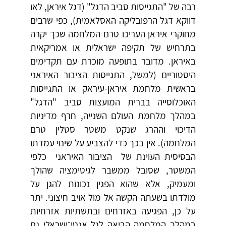
רבה של "התגייסות סביב הדגל" (דגל איראן, לאו
דווקא דגל הרפובליקה האסלאמית), כפי שרבים
מחוקרי איראן העריכו טרם המלחמה שכך יקרה
בתרחיש של תקיפה ישראלית או אמריקאית
באיראן. מדובר בתופעה מוכרת עם תקדימים
היסטוריים (למשל, התגייסות הציבור האיראני
בראשית מלחמת איראן-עיראק או התגייסות
האוכלוסייה בברית המועצות סביב "הדגל"
במהלך מלחמת העולם השנייה, חרף מדיניות
הדיכוי וההרג שנקט משטר סטלין טרם
המלחמה). אין בכך כדי להצביע על שינוי עמדתו
הבסיסית העוינת של הציבור האיראני כלפי
המשטר, שסובל ממשבר לגיטימציה שהולך
ומעמיק, אלא שהוא הפגין נכונות להגן על
מולדתו בשעתה הקשה אל מול אויב חיצוני. יתר
על כן, הפגיעה באזרחים ובתשתיות אזרחיות
במהלך המלחמה הביאה לגל אנטי־ישראלי גם