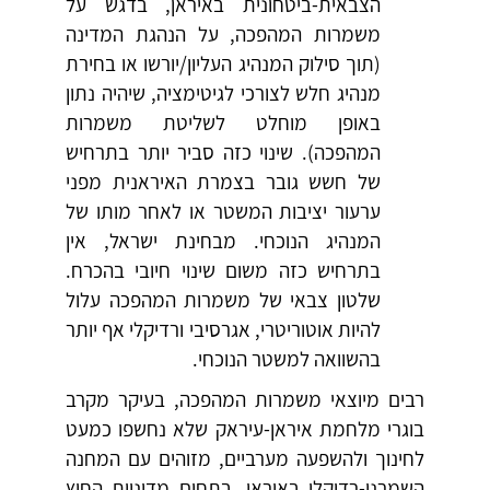
הצבאית-ביטחונית באיראן, בדגש על
משמרות המהפכה, על הנהגת המדינה
(תוך סילוק המנהיג העליון/יורשו או בחירת
מנהיג חלש לצורכי לגיטימציה, שיהיה נתון
באופן מוחלט לשליטת משמרות
המהפכה). שינוי כזה סביר יותר בתרחיש
של חשש גובר בצמרת האיראנית מפני
ערעור יציבות המשטר או לאחר מותו של
המנהיג הנוכחי. מבחינת ישראל, אין
בתרחיש כזה משום שינוי חיובי בהכרח.
שלטון צבאי של משמרות המהפכה עלול
להיות אוטוריטרי, אגרסיבי ורדיקלי אף יותר
בהשוואה למשטר הנוכחי.
רבים מיוצאי משמרות המהפכה, בעיקר מקרב
בוגרי מלחמת איראן-עיראק שלא נחשפו כמעט
לחינוך ולהשפעה מערביים, מזוהים עם המחנה
השמרני-רדיקלי באיראן. בתחום מדיניות החוץ