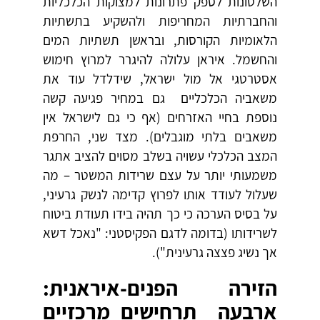
השלטונות לספק פתרונות למצוקות הכלכליות
והחברתיות המחריפות ולהשקיע בתשתיות
הלאומיות הקורסות, ובראשן תשתיות המים
והחשמל. איראן עלולה להיגרר למרוץ חימוש
אסטרטגי אל מול ישראל, שידלדל עוד את
משאביה הכלכליים גם במחיר פגיעה קשה
נוספת בחיי האזרחים (אף כי גם לישראל אין
משאבים בלתי מוגבלים). מצד שני, החרפת
המצב הכלכלי עשויה בשלב מסוים להציב אתגר
משמעותי יותר על עצם שרידות המשטר – מה
שעלול לעודד אותו לפרוץ קדימה לנשק גרעיני,
על בסיס הערכה כי כך תהיה בידו תעודת ביטוח
לשרידותו (בדומה לדגם הפקיסטני: "נאכל דשא
אך נשיג פצצה גרעינית").
הזירה הפנים-איראנית:
ארבעה תרחישים מרכזיים