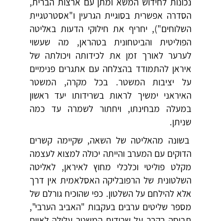
נכונות לחידוש המשא ומתן עם ארצות הברית,
הסדרה אפשרית בסוגיית הגרעין ו"אסטרטגיית
השלוחים"), יחריף את חילוקי הדעות באליטה
הפוליטית והביטחונית בטהראן, מה שעשוי
לערער לאורך זמן את לכידותה ויכולתה של
איראן להתמודד בהצלחה עם אתגרים פנימיים
על יציבות המשטר. בכל מקרה, המשטר
האיראני ימשיך לראות בשרידותו יעד ראשון
במעלה מבחינתו, ויחתור לשמרה עד כמה
שניתן.
בשונה מהאליטה של השאה, שקיימה קשרים
הדוקים עם המערב והייתה יכולה למצוא לעצמה
מקלט פוליטי וכלכלי מחוץ לאיראן, לאליטה
השלטונית של הרפובליקה האסלאמית אין דרך
אלא להילחם על השלטון. כפי שהוכיח גורלם של
מספר שליטים ערבים בעקבות "האביב הערבי",
תבוסה בקרב על שרידות המשטר עלולה לאיים