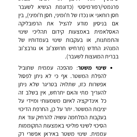
פרגמטי/רפורמיסטי (כדוגמת הנשיא לשעבר
חסן רוחאני או נכדו של ח'ומיני, חסן ח'ומיני), בין
אם בניסיון מודע להציל את הרפובליקה
האסלאמית באמצעות קידום תהליכי שינוי
והתמתנות, או בעקבות שינוי בעמדותיו של
המנהיג החדש (תרחיש חרושצ'וב או גורבצ'וב
בברית המועצות לשעבר).
שינוי משטר
: מהפכה עממית שתוביל
להפלת המשטר. אף כי לא ניתן לפסול
אפשרות כזו, שתלויה בטריגר שלא ניתן
להעריך מתי והאם יתרחש, אין בשלב זה
כל אינדיקציה לאיום משמעותי ומיידי על
יציבות המשטר. יתר על כן, החרפת הדיכוי
בעקבות המלחמה עשויה להרחיק עוד את
הסיכוי לשינוי פוליטי באמצעות התקוממות
עממית. שינוי משטר באיראן אפשרי רק