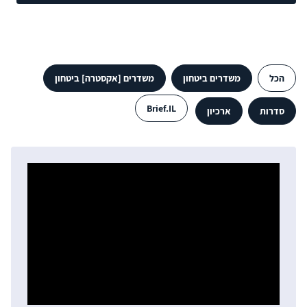
הכל
משדרים ביטחון
משדרים [אקסטרה] ביטחון
Brief.IL
סדרות
ארכיון