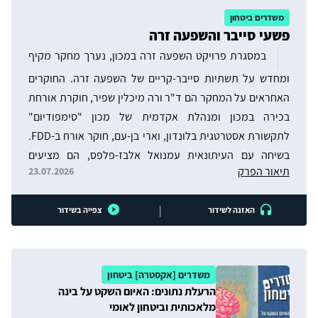
משדרים ביטחון
פשעי סייבר והשפעה זרה
במסגרת פרויקט השפעה זרה במכון, נערך מחקר מקיף
ומחדש על תשתיות סייבר-קריים של השפעה זרה. החוקרים
האחראים על המחקר הם ד"ר ורה מיכלין שפיר, חוקרת אורחת
בכירה במכון ומנהלת אקדמית של מכון "סימפודיום"
לתקשורת אסטרטגית בלונדון, וארי בן-עם, חוקר אורח ב-FDD.
בשיחה עם העיתונאית עמנואל אלבז-פלפס, הם מציעים
תיאור הפרק
23.07.2026
הסתכלות חדשה על השפעה זרה ומסבירים כי הדרך להתמודד
ולהיאבק בה היא לזהות נכון ולטפל בתשתיות הסייבר-קריים
|
האזנה לשידור
צפייה בשידור
דרכן היא עוברת, ובכלל את האקוסיסטם המאפשר למדינות לא
דמוקרטיות לתקוף דמוקרטיות ליברליות.
משדרים [אקסטרה] ביטחון
הרעלת נתונים: האיום השקט על בינה
מלאכותית וביטחון לאומי