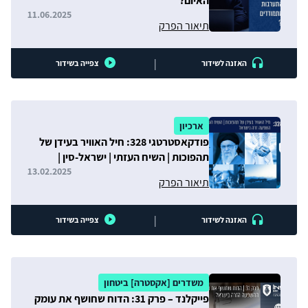
האיום?
11.06.2025
תיאור הפרק
|
האזנה לשידור
צפייה בשידור
ארכיון
פודקאסטרטגי 328: חיל האוויר בעידן של
תהפוכות | השיח העזתי | ישראל-סין |
השפעה זרה בישראל
13.02.2025
תיאור הפרק
|
האזנה לשידור
צפייה בשידור
משדרים [אקסטרה] ביטחון
פייקלנד – פרק 31: הדוח שחושף את עומק