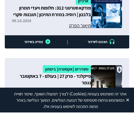
ארכיון
פודקאסטרטגי 312: חלופות ויעדי תמרון
בלבנון | רוסיה במזרח התיכון | תובנות סקרי
המכון | ישראל בתודעה העולמית שנה לאחר
09.10.2024
תיאור הפרק
07.10
|
האזנה לשידור
צפייה בשידור
משדרים [אקסטרה] ביטחון
פייקלנד - פרק 27 | בעולם - 7 באוקטובר
נגמר
08.10.2024
תיאור הפרק
אתר זה משתמש בעוגיות
(Cookies)
לצורך תפעולו השוטף, שיפור חוויית
✕
המשתמש וניתוח סטטיסטי של תנועת הגולשים. המשך הגלישה באתר
מהווה הסכמה לשימוש בעוגיות אלו.
|
האזנה לשידור
צפייה בשידור