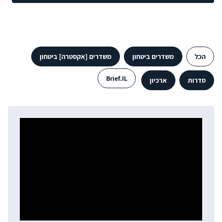
הכל
משדרים ביטחון
משדרים [אקסטרה] ביטחון
Brief.IL
סדרות
ארכיון