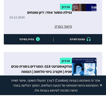
ארכיון
נפילת משטר אסד: דיון מומחים
10.12.2024
תיאור הפרק
|
האזנה לשידור
צפייה בשידור
ארכיון
פודקאסטרטגי 318: המורדים בסוריה מכים
שנית | תקציב בימי מלחמה | הצומת
הגרמנית
05.12.2024
תיאור הפרק
אתר זה משתמש בעוגיות
(Cookies)
לצורך תפעולו השוטף, שיפור חוויית
✕
המשתמש וניתוח סטטיסטי של תנועת הגולשים. המשך הגלישה באתר
מהווה הסכמה לשימוש בעוגיות אלו.
|
האזנה לשידור
צפייה בשידור