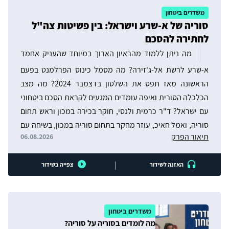
משדרים ביטחון
סוריה של א-שרע וישראל: בין פשיטות צה"ל
לחתירה להסכם
מה ניתן ללמוד מהראיון הארוך במיוחד שהעניק אחמד
א-שרע לרשת אל-ג'זירה? מה מסמל כינוס הפרלמנט בפעם
הראשונה מאז תפס את השלטון בדצמבר 2024? מה מצב
הכלכלה הסורית ואיפה עומדים המגעים לקראת הסכם ביטחוני
עם ישראל? ד"ר כרמית ולנסי, חוקר בכירה במכון וראש תחום
סוריה, ואמל חאיכ, עוזר מחקר בתחום סוריה במכון, בשיחה עם
תיאור הפרק
06.08.2026
העיתונאית עמנואל אלבז-פלפס. במרכז השיחה גם ממצאי
הספר החדש של ד"ר ולנסי ופרופ' איתמר רבינוביץ – המשמש
|
האזנה לשידור
צפייה בשידור
כמשנה ליושב ראש הדירקטוריון של המכון – "המהפכה בסוריה
– מלחמת האזרחים ונפילת שושלת אסד"
משדרים ביטחון
מה לומדים בסוריה על סוריה?