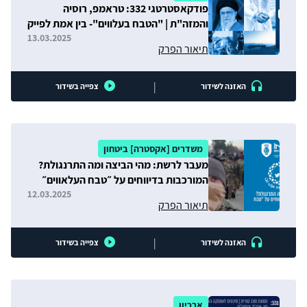
פודקאסטרטגי 332: טראמפ, רוסיה
והמזה"ת | "הטבח בעלווים"- בין אמת לפייק
| המורדים - גרסת איראן
13.03.2025
תיאור הפרק
|
האזנה לשידור
צפייה בשידור
משדרים [אקסטרה] ביטחון
מעבר לרשת: מהי הביצה ומה התרנגולת?
המורכבות בדיווחים על ״טבח העלאווים״
12.03.2025
תיאור הפרק
|
האזנה לשידור
צפייה בשידור
ארכיון