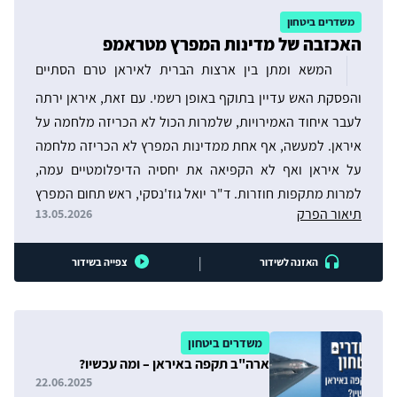
משדרים ביטחון
האכזבה של מדינות המפרץ מטראמפ
המשא ומתן בין ארצות הברית לאיראן טרם הסתיים
והפסקת האש עדיין בתוקף באופן רשמי. עם זאת, איראן ירתה
לעבר איחוד האמירויות, שלמרות הכול לא הכריזה מלחמה על
איראן. למעשה, אף אחת ממדינות המפרץ לא הכריזה מלחמה
על איראן ואף לא הקפיאה את יחסיה הדיפלומטיים עמה,
למרות מתקפות חוזרות. ד"ר יואל גוז'נסקי, ראש תחום המפרץ
תיאור הפרק
13.05.2026
במכון, מעריך בשיחה עם העיתונאית עמנואל אלבז-פלפס את
ההשלכות הראשונות של המלחמה באיראן על מדינות המפרץ
|
האזנה לשידור
צפייה בשידור
השונות, על אסטרטגיית הביטחון שלהן, ועל מערכת היחסים של
כל אחת מהן עם ארה"ב וישראל.
משדרים ביטחון
ארה"ב תקפה באיראן – ומה עכשיו?
22.06.2025