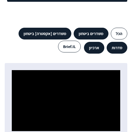
הכל
משדרים ביטחון
משדרים [אקסטרה] ביטחון
Brief.IL
סדרות
ארכיון