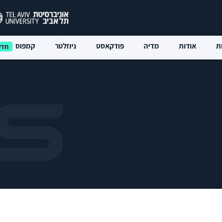
ת
אודות
מדיה
פודקאסט
ניוזלטר
קמפוס