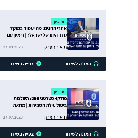
ארכיון
אחרי החגים: מה יעמוד במוקד
סדר היום של ישראל? | ריאיון עם
ראשי ה-INSS
תיאור הפרק
27.09.2023
האזנה לשידור
צפייה בשידור
|
ארכיון
פודקאסטרטגי 256: השלכות
ביטול עילת הסבירות | מחאת
המילואימניקים | התרחקות
תיאור הפרק
27.07.2023
צעירי איראן מהדת
האזנה לשידור
צפייה בשידור
|