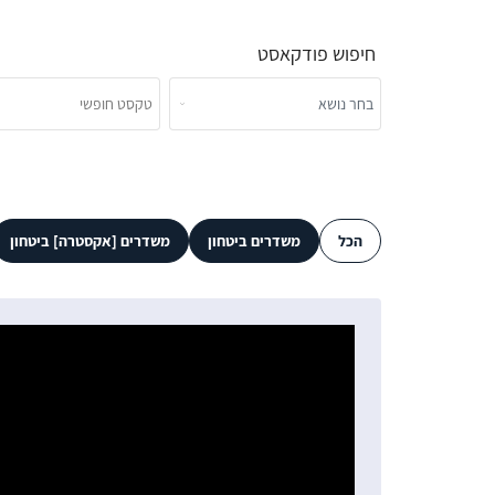
חיפוש פודקאסט
הכל
משדרים ביטחון
משדרים [אקסטרה] ביטחון