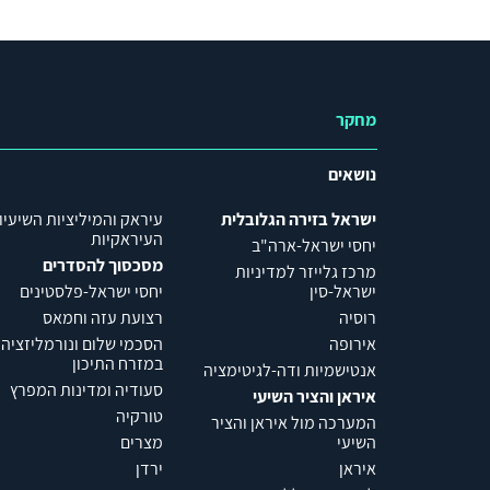
מחקר
נושאים
ישראל בזירה הגלובלית
עיראק והמיליציות השיעיו
העיראקיות
יחסי ישראל-ארה"ב
מסכסוך להסדרים
מרכז גלייזר למדיניות
ישראל-סין
יחסי ישראל-פלסטינים
רוסיה
רצועת עזה וחמאס
אירופה
הסכמי שלום ונורמליזציה
במזרח התיכון
אנטישמיות ודה-לגיטימציה
סעודיה ומדינות המפרץ
איראן והציר השיעי
טורקיה
המערכה מול איראן והציר
השיעי
מצרים
איראן
ירדן