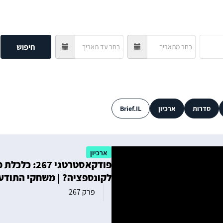
חיפוש
סדרות
ארכיון
Brief.IL
ארכיון
פודקאסטרטגי 
לקונספציה? | משחקי התודעה
פרק 267