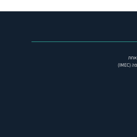
 אחת
IME)