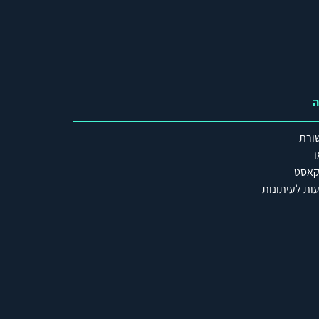
ה
ורת
ו
קאסט
ות לעיתונות