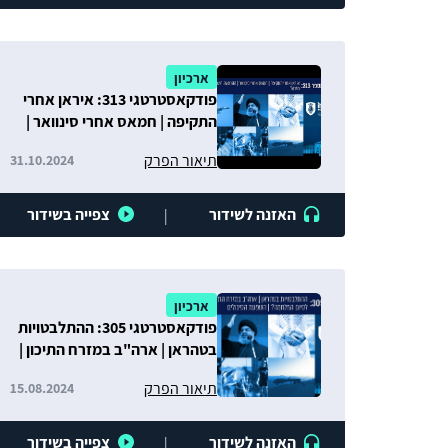
ארכיון
פודקאסטרטגי 313: איראן אחרי
התקיפה | חמאס אחרי סינוואר |
ההרתעה הישרלאית חזרה?
תיאור הפרק
31.10.2024
האזנה לשידור
צפייה בשידור
|
ארכיון
פודקאסטרטגי 305: ההתלבטויות
בטהראן | ארה"ב במזרח התיכון |
מתווה לסיום המלחמה? | השפעת
תיאור הפרק
15.08.2024
הסיכולים
האזנה לשידור
צפייה בשידור
|