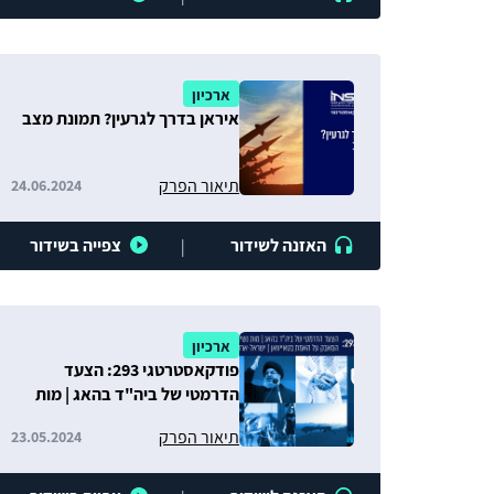
ארכיון
איראן בדרך לגרעין? תמונת מצב
תיאור הפרק
24.06.2024
האזנה לשידור
צפייה בשידור
|
ארכיון
פודקאסטרטגי 293: הצעד
הדרמטי של ביה"ד בהאג | מות
נשיא איראן | המאבק על האמת
תיאור הפרק
23.05.2024
בטאייוואן | ישראל-ארה"ב