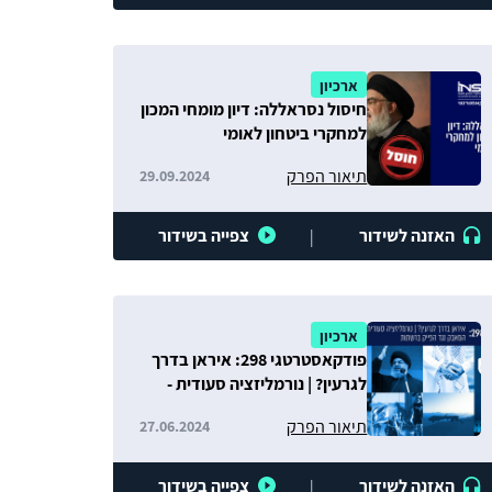
ארכיון
חיסול נסראללה: דיון מומחי המכון
למחקרי ביטחון לאומי
תיאור הפרק
29.09.2024
האזנה לשידור
צפייה בשידור
|
ארכיון
פודקאסטרטגי 298: איראן בדרך
לגרעין? | נורמליזציה סעודית -
פתרון קסם? | המאבק נגד הפייק
תיאור הפרק
27.06.2024
ברשתות
האזנה לשידור
צפייה בשידור
|