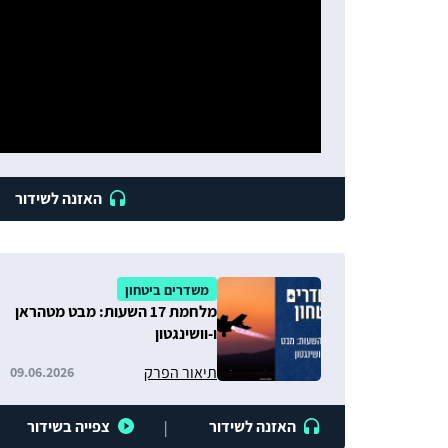
האזנה לשידור
משדרים ביטחון
מלחמת 17 השעות: מבט מטהראן
ו-וושינגטון
תיאור הפרק
09.06.2026
האזנה לשידור
צפייה בשידור
|