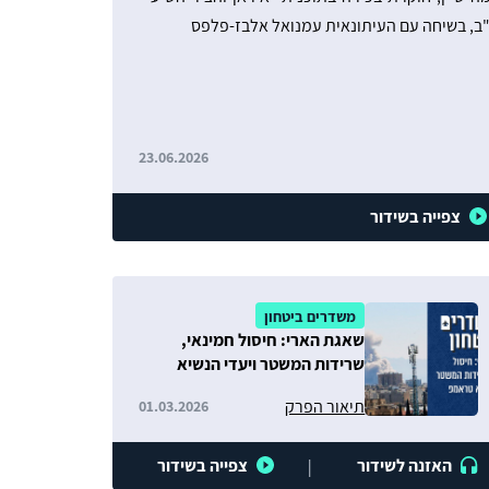
"ב, בשיחה עם העיתונאית עמנואל אלבז-פלפס
23.06.2026
צפייה בשידור
משדרים ביטחון
שאגת הארי: חיסול חמינאי,
שרידות המשטר ויעדי הנשיא
טראמפ
תיאור הפרק
01.03.2026
האזנה לשידור
צפייה בשידור
|