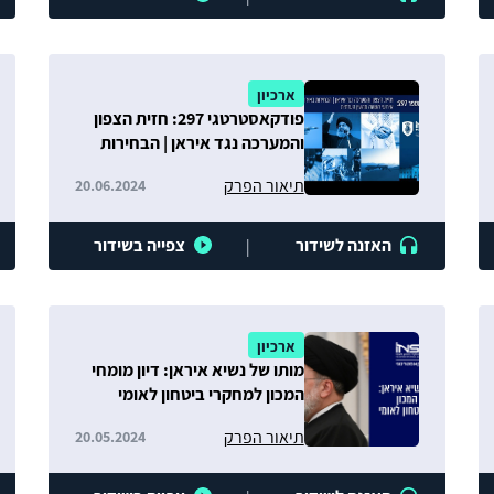
ארכיון
פודקאסטרטגי 297: חזית הצפון
והמערכה נגד איראן | הבחירות
באירופה | אירועי השעה מהעין
תיאור הפרק
20.06.2024
העזתית
האזנה לשידור
צפייה בשידור
|
ארכיון
מותו של נשיא איראן: דיון מומחי
המכון למחקרי ביטחון לאומי
תיאור הפרק
20.05.2024