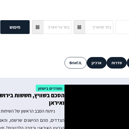
חיפוש
סדרות
ארכיון
Brief.IL
משדרים ביטחון
הסכם בשוויץ, חששות בירוש
ואיראן
ניתוח הסבב הראשון של השיחות בי
הצדדים, מהם ההישגים שרשמו, והאם 
הגרעין האיראני ובזירה הלבנונית? סי