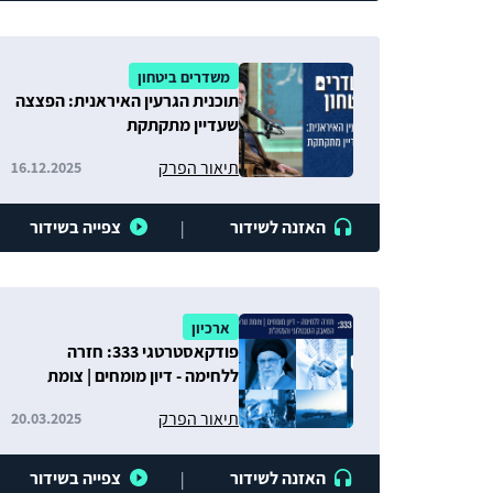
משדרים ביטחון
תוכנית הגרעין האיראנית: הפצצה
שעדיין מתקתקת
תיאור הפרק
16.12.2025
האזנה לשידור
צפייה בשידור
|
ארכיון
פודקאסטרטגי 333: חזרה
ללחימה - דיון מומחים | צומת
טראמפ-איראן | המאבק
תיאור הפרק
20.03.2025
הטכנולוגי והמזה"ת
האזנה לשידור
צפייה בשידור
|