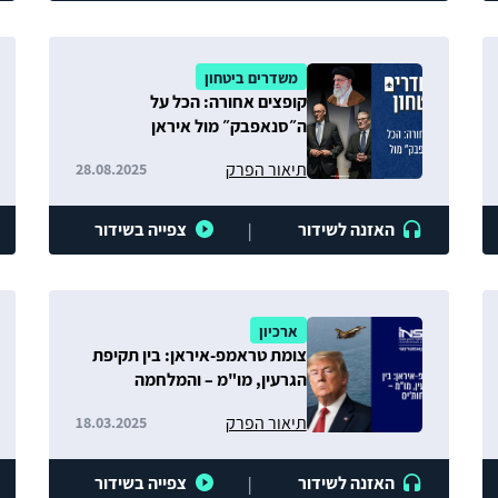
משדרים ביטחון
קופצים אחורה: הכל על
ה״סנאפבק״ מול איראן
תיאור הפרק
28.08.2025
האזנה לשידור
צפייה בשידור
|
ארכיון
צומת טראמפ-איראן: בין תקיפת
הגרעין, מו"מ – והמלחמה
בחות׳ים
תיאור הפרק
18.03.2025
האזנה לשידור
צפייה בשידור
|