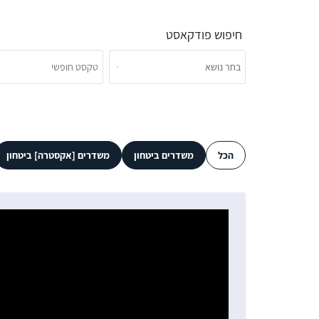
חיפוש פודקאסט
הכל
משדרים ביטחון
משדרים [אקסטרה] ביטחון