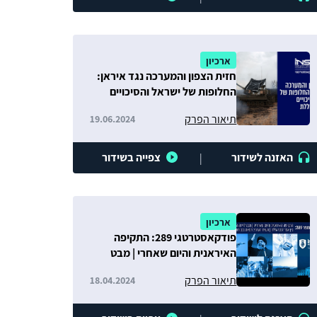
ארכיון
חזית הצפון והמערכה נגד איראן:
החלופות של ישראל והסיכויים
למלחמה כוללת
תיאור הפרק
19.06.2024
האזנה לשידור
צפייה בשידור
|
ארכיון
פודקאסטרטגי 289: התקיפה
האיראנית והיום שאחרי | מבט
לזירה הצפונית | השיח העזתי:
תיאור הפרק
18.04.2024
חמאס בנקודת שבירה?