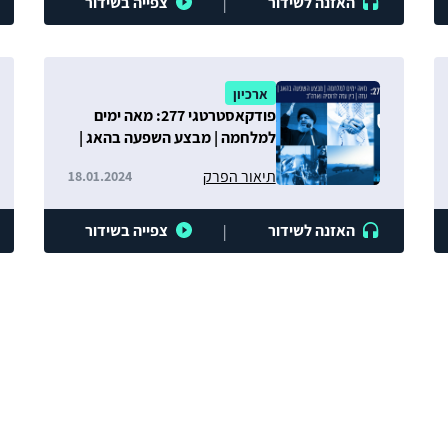
האזנה לשידור
צפייה בשידור
|
ארכיון
פודקאסטרטגי 277: מאה ימים
למלחמה | מבצע השפעה בהאג |
רחפנים במלחמת עזה | בין עזה
תיאור הפרק
18.01.2024
לרוסיה וארה"ב
האזנה לשידור
צפייה בשידור
|