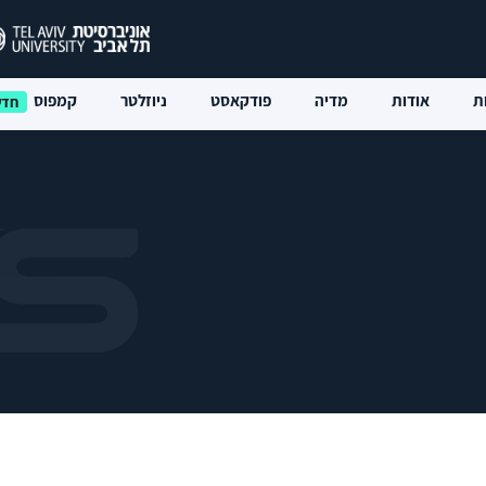
ת
אודות
מדיה
פודקאסט
ניוזלטר
קמפוס