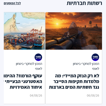
רשתות חברתיות
לכל הפוסטים
המכון למחקרי ביטחון
המכון למחקרי ביטחון
לאומי
לאומי
לא רק הנזק המיידי: מה
עוקף הורמוז? ההימור
מלמדות תקיפות הסייבר
האסטרטגי הבעייתי של
נגד תשתיות המים בארצות
איחוד האמירויות
הברית?
04/08/26
06/08/26