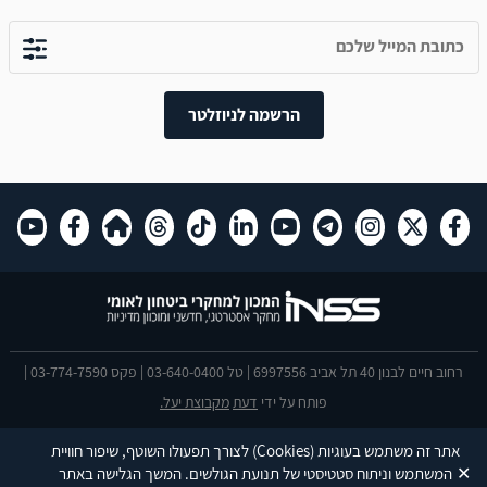
הרשמה לניוזלטר
רחוב חיים לבנון 40 תל אביב 6997556 | טל 03-640-0400 | פקס 03-774-7590 |
פותח על ידי
דעת
מקבוצת יעל.
הצהרת נגישות
אתר זה משתמש בעוגיות
(Cookies)
לצורך תפעולו השוטף, שיפור חוויית
This site is protected by reCAPTCHA and the Google
Privacy Policy
and
✕
המשתמש וניתוח סטטיסטי של תנועת הגולשים. המשך הגלישה באתר