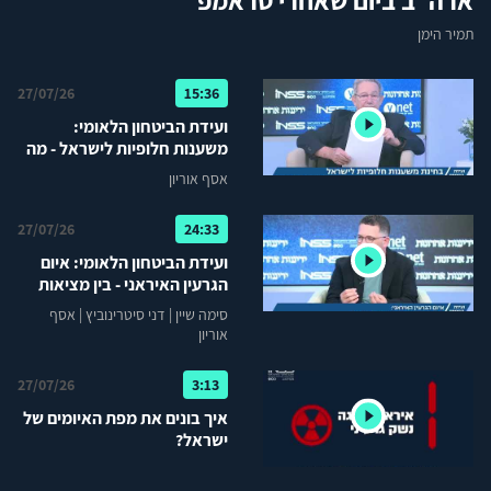
ארה"ב ביום שאחרי טראמפ
תמיר הימן
27/07/26
15:36
ועידת הביטחון הלאומי:
משענות חלופיות לישראל - מה
קורה כשאבא הולך...?
אסף אוריון
27/07/26
24:33
ועידת הביטחון הלאומי: איום
הגרעין האיראני - בין מציאות
הסדרית להמשך אכיפה
סימה שיין
|
דני סיטרינוביץ
|
אסף
אוריון
27/07/26
3:13
איך בונים את מפת האיומים של
ישראל?