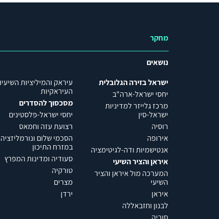
מחקר
נושאים
ישראל בזירה הגלובלית
עיראק והמיליציות השיעיו
העיראקיות
יחסי ישראל-ארה"ב
מסכסוך להסדרים
מרכז גלייזר למדיניות
ישראל-סין
יחסי ישראל-פלסטינים
רוסיה
רצועת עזה וחמאס
אירופה
הסכמי שלום ונורמליזציה
במזרח התיכון
אנטישמיות ודה-לגיטימציה
סעודיה ומדינות המפרץ
איראן והציר השיעי
טורקיה
המערכה מול איראן והציר
השיעי
מצרים
איראן
ירדן
לבנון וחזבאללה
סוריה