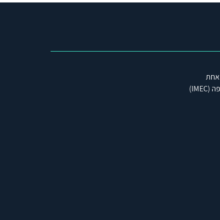
 אחת
IME)