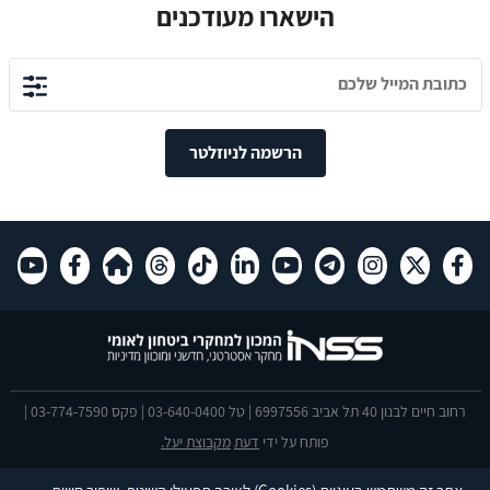
הישארו מעודכנים
הרשמה לניוזלטר
רחוב חיים לבנון 40 תל אביב 6997556 | טל 03-640-0400 | פקס 03-774-7590 |
פותח על ידי
דעת
מקבוצת יעל.
הצהרת נגישות