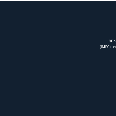
 אחת
IME)