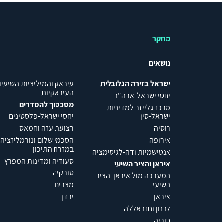
מחקר
נושאים
ישראל בזירה הגלובלית
עיראק והמיליציות השיעיו
העיראקיות
יחסי ישראל-ארה"ב
מסכסוך להסדרים
מרכז גלייזר למדיניות
ישראל-סין
יחסי ישראל-פלסטינים
רוסיה
רצועת עזה וחמאס
אירופה
הסכמי שלום ונורמליזציה
במזרח התיכון
אנטישמיות ודה-לגיטימציה
סעודיה ומדינות המפרץ
איראן והציר השיעי
טורקיה
המערכה מול איראן והציר
השיעי
מצרים
איראן
ירדן
לבנון וחזבאללה
סוריה