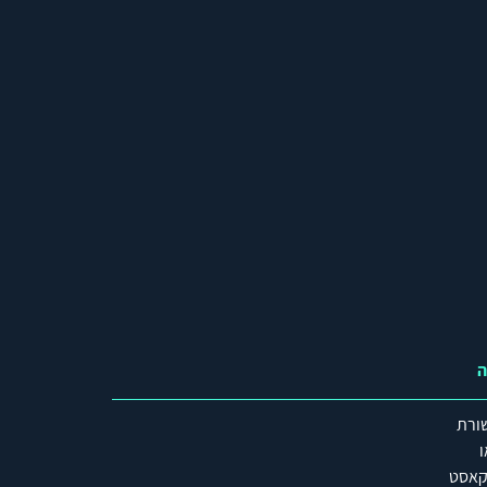
ה
ורת
ו
קאסט