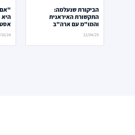
הביקורת שנעלמה:
"אם 
התקשורת האיראנית
היא 
והמו"מ עם ארה"ב
אסטר
על ה
/10/24
22/04/25