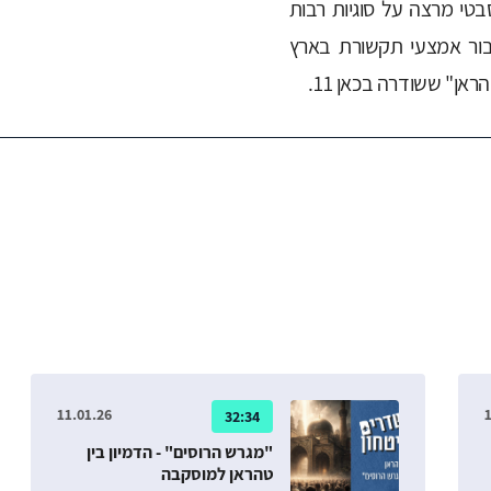
במכון JISS בירושלים. סבטי מרצה על סוגיות רבות
בור אמצעי תקשורת בארץ
אן" ששודרה בכאן 11.
11.01.26
1
32:34
"מגרש הרוסים" - הדמיון בין
טהראן למוסקבה