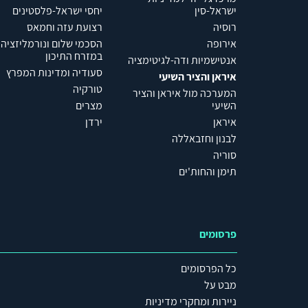
ישראל-סין
יחסי ישראל-פלסטינים
רוסיה
רצועת עזה וחמאס
אירופה
הסכמי שלום ונורמליזציה
במזרח התיכון
אנטישמיות ודה-לגיטימציה
סעודיה ומדינות המפרץ
איראן והציר השיעי
טורקיה
המערכה מול איראן והציר
השיעי
מצרים
איראן
ירדן
לבנון וחזבאללה
סוריה
תימן והחות'ים
פרסומים
כל הפרסומים
מבט על
ניירות ומחקרי מדיניות