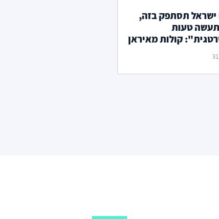
ישראל תסתפק בזה,
תעשה טעות
טגית": קולות מאיראן
תקיפה הישראלית
31