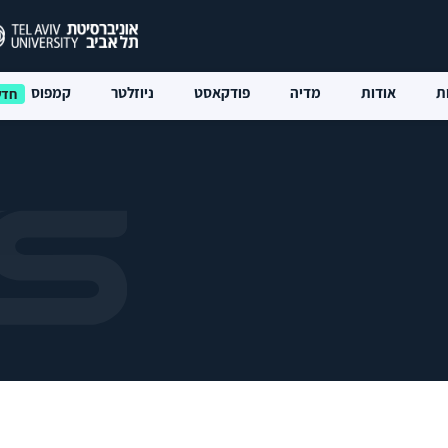
ת
אודות
מדיה
פודקאסט
ניוזלטר
קמפוס