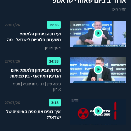
ארה"ב ביום שאחרי טראמפ
תמיר הימן
27/07/26
15:36
ועידת הביטחון הלאומי:
משענות חלופיות לישראל - מה
קורה כשאבא הולך...?
אסף אוריון
27/07/26
24:33
ועידת הביטחון הלאומי: איום
הגרעין האיראני - בין מציאות
הסדרית להמשך אכיפה
סימה שיין
|
דני סיטרינוביץ
|
אסף
אוריון
27/07/26
3:13
איך בונים את מפת האיומים של
ישראל?