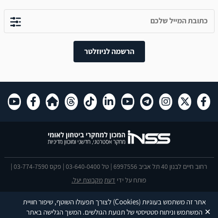
הרשמה לניוזלטר
רחוב חיים לבנון 40 תל אביב 6997556 | טל 03-640-0400 | פקס 03-774-7590 |
פותח על ידי
דעת
מקבוצת יעל.
הצהרת נגישות
אתר זה משתמש בעוגיות
(Cookies)
לצורך תפעולו השוטף, שיפור חוויית
This site is protected by reCAPTCHA and the Google
Privacy Policy
and
✕
המשתמש וניתוח סטטיסטי של תנועת הגולשים. המשך הגלישה באתר