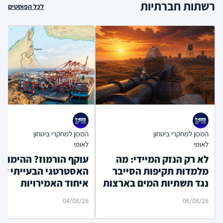
רשתות חברתיות
לכל הפוסטים
המכון למחקרי ביטחון
המכון למחקרי ביטחון
לאומי
לאומי
לא רק הנזק המיידי: מה
עוקף הורמוז? ההימור
מלמדות תקיפות הסייבר
האסטרטגי הבעייתי של
נגד תשתיות המים בארצות
איחוד האמירויות
הברית?
04/08/26
06/08/26