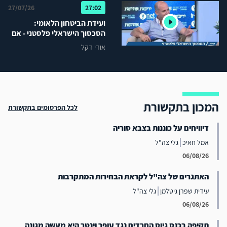
27/07/26
27:02
ועידת הביטחון הלאומי:
הסכסוך הישראלי פלסטני - אם
לא ניהול סכסוך אז מה כן?
אודי דקל
המכון בתקשורת
לכל הפרסומים בתקשורת
דיוויחים על כוננות בצבא סוריה
אמל חאיכ
גלי צה"ל
06/08/26
האתגרים של צה"ל לקראת הבחירות המתקרבות
עידית שפרן גיטלמן
גלי צה"ל
06/08/26
תקיפה בכנס גיוס החרדים נגד עופר וינטר היא מעשה מגונה