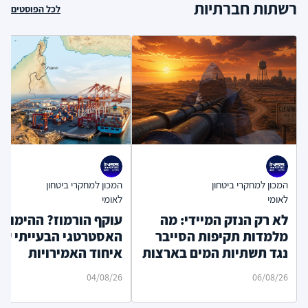
רשתות חברתיות
לכל הפוסטים
המכון למחקרי ביטחון
המכון למחקרי ביטחון
לאומי
לאומי
לא רק הנזק המיידי: מה
עוקף הורמוז? ההימור
מלמדות תקיפות הסייבר
האסטרטגי הבעייתי של
נגד תשתיות המים בארצות
איחוד האמירויות
הברית?
04/08/26
06/08/26