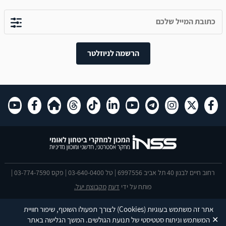
הרשמה לניוזלטר
רחוב חיים לבנון 40 תל אביב 6997556 | טל 03-640-0400 | פקס 03-774-7590 |
פותח על ידי
דעת
מקבוצת יעל.
הצהרת נגישות
אתר זה משתמש בעוגיות
(Cookies)
לצורך תפעולו השוטף, שיפור חוויית
This site is protected by reCAPTCHA and the Google
Privacy Policy
and
✕
המשתמש וניתוח סטטיסטי של תנועת הגולשים. המשך הגלישה באתר