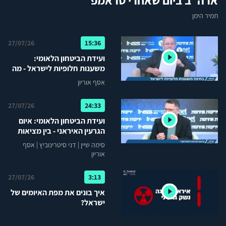
ארה"ב ביום שאחרי טראמפ
תמיר הימן
27/07/26
15:36
ועידת הביטחון הלאומי:
משענות חלופיות לישראל - מה
קורה כשאבא הולך...?
אסף אוריון
27/07/26
24:33
ועידת הביטחון הלאומי: איום
הגרעין האיראני - בין מציאות
הסדרית להמשך אכיפה
סימה שיין
|
דני סיטרינוביץ
|
אסף
אוריון
27/07/26
3:13
איך בונים את מפת האיומים של
ישראל?