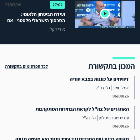
27/07/26
27:02
ועידת הביטחון הלאומי:
הסכסוך הישראלי פלסטני - אם
לא ניהול סכסוך אז מה כן?
אודי דקל
המכון בתקשורת
לכל הפרסומים בתקשורת
דיוויחים על כוננות בצבא סוריה
אמל חאיכ
גלי צה"ל
06/08/26
האתגרים של צה"ל לקראת הבחירות המתקרבות
עידית שפרן גיטלמן
גלי צה"ל
06/08/26
תקיפה בכנס גיוס החרדים נגד עופר וינטר היא מעשה מגונה