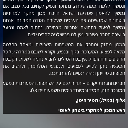
ונמשיך ללמוד ממה שקרה, נתחקר ונפיק לקחים. בכל מצב, אנו
נמשיך להאמין שמדינת ישראל חייבת מכון מחקר למדיניות
ביטחונית שמגשימה את הערכים שעליהם נוסדה המדינה. אנחנו
נמשיך לפעול בתחושת אחריות מרחיבה, נחתור לאמת ונפעל
ביושרה חסרת פשרות. אין לנו פריווילגיה להרים ידיים.
המכון מחזק ומחבק את המשפחות השכולות ומאחל החלמה
מלאה לפצועי המערכה, בגוף ובנפש, וקורא לשובם במהרה של כל
החטופים והחטופות. אין בכח המילים להביא נחמה לשכול, רק בכח
המעשה ניתן לסייע לפצועים ולנפגעי המלחמה, ולהשיב את
חטופינו. מי ייתן ונהיה ראויים להקרבתכם.
חברים וחברות יקרים – תודה לכם על השותפות והמעורבות במסע
המורכב הזה, תמיד ובמיוחד בימים משמעותיים אלו.
אלוף (במיל.) תמיר הימן,
ראש המכון למחקרי ביטחון לאומי