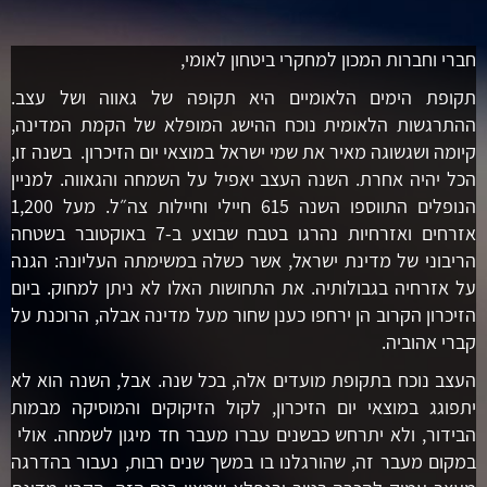
חברי וחברות המכון למחקרי ביטחון לאומי,
תקופת הימים הלאומיים היא תקופה של גאווה ושל עצב.
ההתרגשות הלאומית נוכח ההישג המופלא של הקמת המדינה,
קיומה ושגשוגה מאיר את שמי ישראל במוצאי יום הזיכרון. בשנה זו,
הכל יהיה אחרת. השנה העצב יאפיל על השמחה והגאווה. למניין
הנופלים התווספו השנה 615 חיילי וחיילות צה״ל. מעל 1,200
אזרחים ואזרחיות נהרגו בטבח שבוצע ב-7 באוקטובר בשטחה
הריבוני של מדינת ישראל, אשר כשלה במשימתה העליונה: הגנה
על אזרחיה בגבולותיה. את התחושות האלו לא ניתן למחוק. ביום
הזיכרון הקרוב הן ירחפו כענן שחור מעל מדינה אבלה, הרוכנת על
קברי אהוביה.
העצב נוכח בתקופת מועדים אלה, בכל שנה. אבל, השנה הוא לא
יתפוגג במוצאי יום הזיכרון, לקול הזיקוקים והמוסיקה מבמות
הבידור, ולא יתרחש כבשנים עברו מעבר חד מיגון לשמחה. אולי
במקום מעבר זה, שהורגלנו בו במשך שנים רבות, נעבור בהדרגה