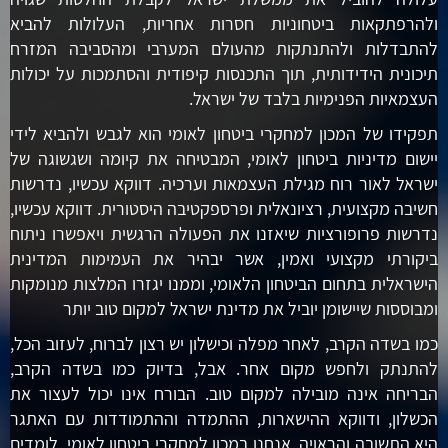
ולהרפתקאות ביטחוניות חסרות אחריות, העלולות להביא
להתבדלות ולהתנתקות מהעולם המערבי ומהסביבה המזרח
תיכונית הידידותית, תוך התכנסות קיפודית והסתמכות על יכולות
העצמאיות הפנימיות בלבד של ישראל.
תפקידו של המכון למחקרי ביטחון לאומי הוא לגבש ולהביא לידי
יישום מדיניות ביטחון לאומי, המבטיחה את קיומה ושגשוגה של
ישראל לאור רוח מגילת העצמאות וערכיה. דווקא עכשיו, נדרשות
חשיבה מקצועית, רציונאלית ופרספקטיבה היסטורית. דווקא עכשיו,
נדרשות פרופורציות שיאזנו את הפעולה הרגשית ויאפשרו ניתוח
ביקורתי מקצועי ואמין, אשר יבהיר את העמימות המדינית
הישראלית בתחום הביטחון הלאומי, וממנו יגזרו המלצות מנומקות
ומבוססות שיישומן יוביל את מדינת ישראל למקום טוב יותר
כמו בשדה הקרב, לאחר מפלה וכישלון יש רצון לברוח, לעזוב הכל,
להתנתק ולחפש מקום אחר. אבל, בדיוק כמו בשדה הקרב,
הבריחה אינה מובילה למקום טוב. הבורח אינו יכול לעצור את
הכשלון, ודווקא ההישארות, ההתמדה וההתמודדות עם האתגר
היא התשובה והראויה. אנחנו במכון למחקרי ביטחון לאומי, לומדים