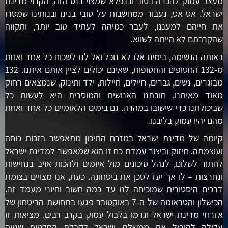
מעצב עמוק להכרה בטוב ובנפלא שמצוי בנס הזה, הקרוי מדינת
ישראל. אט אט, נעבור ממחשבות על טובי בנינו ובנותינו שמסרו
את חייהם למעננו, לעבר כמיהה לעתיד טוב יותר, ותקווה
שהקרבתם לא הייתה לשווא.
באותה הנשימה, בימים אלו לא נוכל ואל לנו לשכוח כל אחד ואחת
מ-132 החטופים והחטופות, שאינם יכולים לציין אותם איתנו. 132
מבוגרים, נשים, גברים, חיילים, חיילות, ילד ותינוק, שנמצאים רחוק
מאוד מאיתנו. חובתנו האנושית והמוסרית היא לעשות כל
שביכולתנו כדי שישובו במהרה. גם בימים הלאומיים כל אחד ואחת
מהם יהיו עמוק בליבנו.
קיומה של מדינת ישראל במזרח התיכון מתאפשר בזכות כוחה
ועוצמתה. חיזוק וביצור עמדת כח זו הוא שמאפשר למדינת ישראל
לחתור לשלום, לנהל סיכונים מול איומים ולהכות אויב בנחישות
ונחרצות – לו אך יעז לסכן את ביטחונה. כעת, אנו מצויים בצומת
דרכים היסטורית שמוכיחה לנו עד כמה חשוב וחיוני מעמד זה.
הכישלון והטראומה של ה-7 באוקטובר פגעו בתחושת הביטחון של
אזרחי מדינת ישראל וגרמו בלבול עמוק בקרב רבים. מציאות זו
עלולה להוביל את ממשלת ישראל לקבלת החלטות שגויה