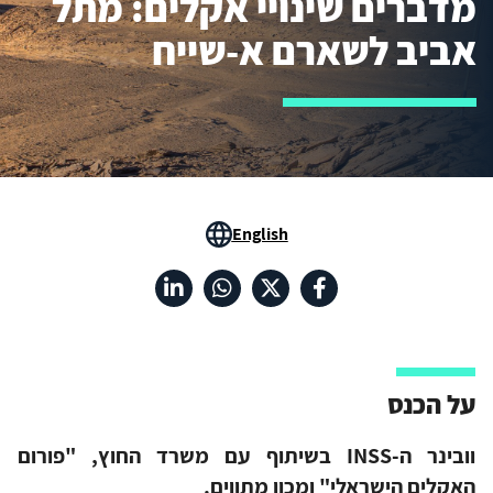
מדברים שינויי אקלים: מתל
אביב לשארם א-שייח
English
על הכנס
וובינר ה-INSS בשיתוף עם משרד החוץ, "פורום
האקלים הישראלי" ומכון מתווים.