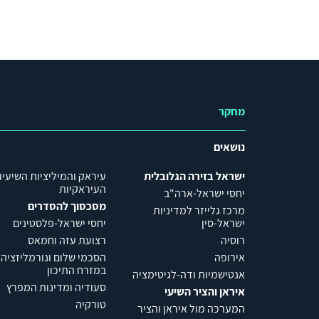
מחקר
נושאים
ישראל בזירה הגלובלית
עיראק והמיליציות השיעיו
העיראקיות
יחסי ישראל-ארה"ב
מסכסוך להסדרים
מרכז גלייזר למדיניות
ישראל-סין
יחסי ישראל-פלסטינים
רוסיה
רצועת עזה וחמאס
אירופה
הסכמי שלום ונורמליזציה
במזרח התיכון
אנטישמיות ודה-לגיטימציה
סעודיה ומדינות המפרץ
איראן והציר השיעי
טורקיה
המערכה מול איראן והציר