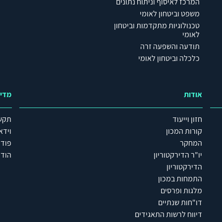
המרכז לאיסוף וניתוח נתונים
משפט וביטחון לאומי
טכנולוגיות מתקדמות וביטחון
לאומי
תודעה והשפעה זרה
כלכלה וביטחון לאומי
אודות
מדי
חזון וייעוד
תקש
קורות המכון
וידא
המחקר
פוד
יו"ר הדירקטוריון
הודע
הדירקטוריון
התמחות במכון
מלגות ופרסים
דו"חות שנתיים
דיווח לרשות התאגידים