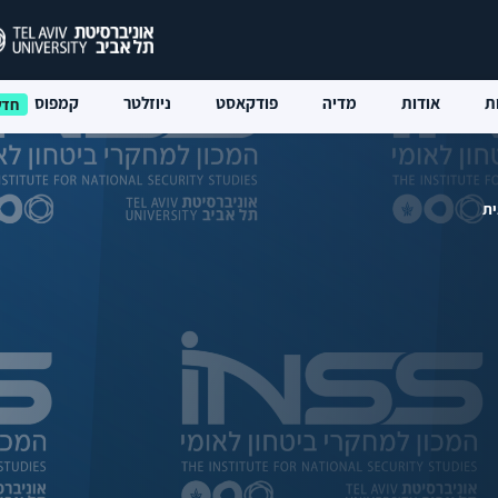
ת
אודות
מדיה
פודקאסט
ניוזלטר
קמפוס
ית