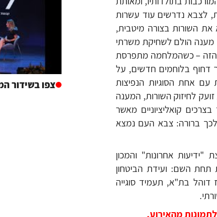
מורכבות בתולדותיו, ומאותת
, לצבא נדרשים עוד עשרות
 את השורות בצורה מיטבית,
 מענה הולם לשחיקת משרתי
גע הזה – כשהמלחמה מתפרסת
ך דחוף בלוחמים חדשים, על
עם אחת הסוגיות הנפיצות
צפו בשידור המ
זועק לחיזוק השורות, המענה
רכים קואליציוניים מאשר
לכך ברורה: צבא העם נמצא
 "ידיעות אחרונות" והמכון
IN), ועידה מיוחדת תחת השם: ועידת הביטחון
ערכה ב-15 ביולי במרכז דוהל בת"א, תעמיד סוגייה
רתי.
ולתמונות מהאירוע.