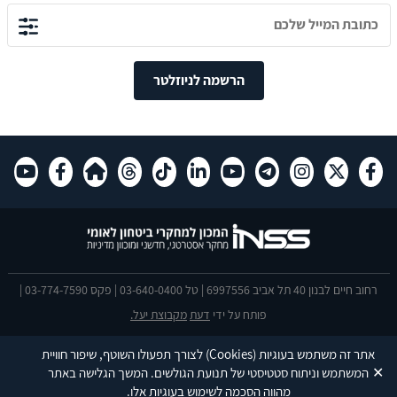
הרשמה לניוזלטר
רחוב חיים לבנון 40 תל אביב 6997556 | טל 03-640-0400 | פקס 03-774-7590 |
פותח על ידי
דעת
מקבוצת יעל.
הצהרת נגישות
אתר זה משתמש בעוגיות
(Cookies)
לצורך תפעולו השוטף, שיפור חוויית
This site is protected by reCAPTCHA and the Google
Privacy Policy
and
✕
המשתמש וניתוח סטטיסטי של תנועת הגולשים. המשך הגלישה באתר
Terms of Service
apply.
מהווה הסכמה לשימוש בעוגיות אלו.