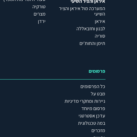
איראן והציר השיעי
טורקיה
המערכה מול איראן והציר
השיעי
מצרים
איראן
ירדן
לבנון וחזבאללה
סוריה
תימן והחות'ים
פרסומים
כל הפרסומים
מבט על
ניירות ומחקרי מדיניות
פרסום מיוחד
עדכן אסטרטגי
במה טכנולוגית
מזכרים