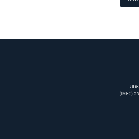
 אחת
IME)