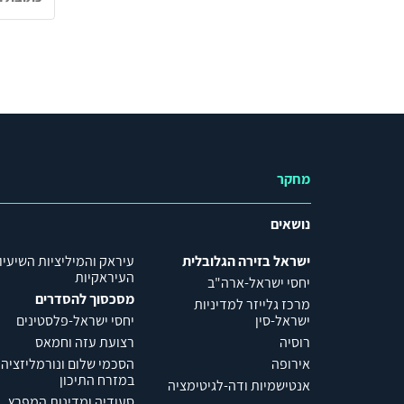
מחקר
נושאים
ישראל בזירה הגלובלית
עיראק והמיליציות השיעיו
העיראקיות
יחסי ישראל-ארה"ב
מסכסוך להסדרים
מרכז גלייזר למדיניות
ישראל-סין
יחסי ישראל-פלסטינים
רוסיה
רצועת עזה וחמאס
אירופה
הסכמי שלום ונורמליזציה
במזרח התיכון
אנטישמיות ודה-לגיטימציה
סעודיה ומדינות המפרץ