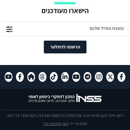
הישארו מעודכנים
הרשמה לניוזלטר
רחוב חיים לבנון 40 תל אביב 6997556 | טל 03-640-0400 | פקס 03-774-7590 |
פותח על ידי
דעת
מקבוצת יעל.