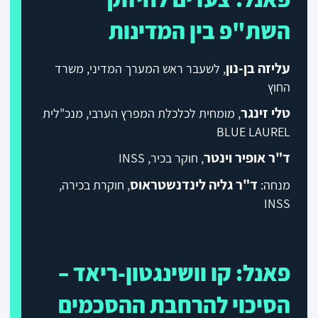
השת"פ בין המדינות
עליזה בן-נון
, לשעבר ראש המערך המדיני, משרד
החוץ
טלי זינגר
, מומחית לכלכלת המפרץ הערבי, מנכ"לית
BLUE LAUREL
ד"ר אופיר וינטר
, חוקר בכיר, INSS
ד"ר גליה לינדנשטראוס
מנחה:
, חוקרת בכירה,
INSS
פאנל: קו וושינגטון-ריאד –
הסיכוי להרחבת ההסכמים