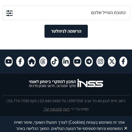
הרשמה לניוזלטר
רחוב חיים לבנון 40 תל אביב 6997556 | טל 03-640-0400 | פקס 03-774-7590 |
פותח על ידי
דעת
מקבוצת יעל.
הצהרת נגישות
אתר זה משתמש בעוגיות
(Cookies)
לצורך תפעולו השוטף, שיפור חוויית
This site is protected by reCAPTCHA and the Google
Privacy Policy
and
✕
המשתמש וניתוח סטטיסטי של תנועת הגולשים. המשך הגלישה באתר