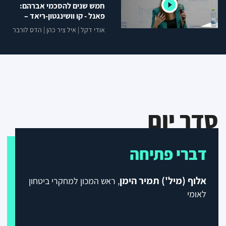
חמש שנים להסכמי אברהם:
פאנל - קו וושינגטון-ריאד –
הסיכוי להרחבת ההסכמים
אודי דקל
|
איל ציר כהן
|
הדס לורבר
סדר יום
דברי פתיחה
אלוף (מיל') תמיר הימן
, ראש המכון למחקרי ביטחון
לאומי