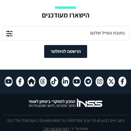
הישארו מעודכנים
הרשמה לניוזלטר
רחוב חיים לבנון 40 תל אביב 6997556 | טל 03-640-0400 | פקס 03-774-7590 |
פותח על ידי
דעת
מקבוצת יעל.