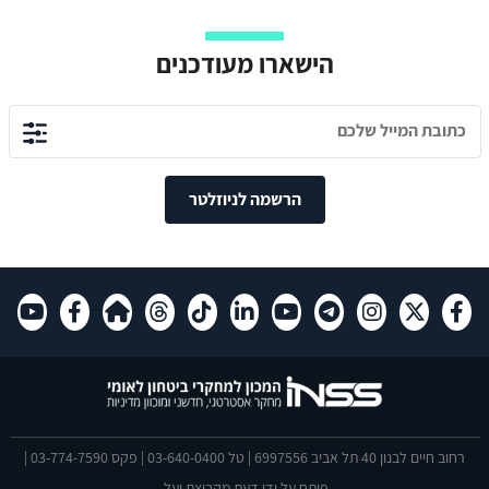
הישארו מעודכנים
הרשמה לניוזלטר
רחוב חיים לבנון 40 תל אביב 6997556 | טל 03-640-0400 | פקס 03-774-7590 |
פותח על ידי
דעת
מקבוצת יעל.