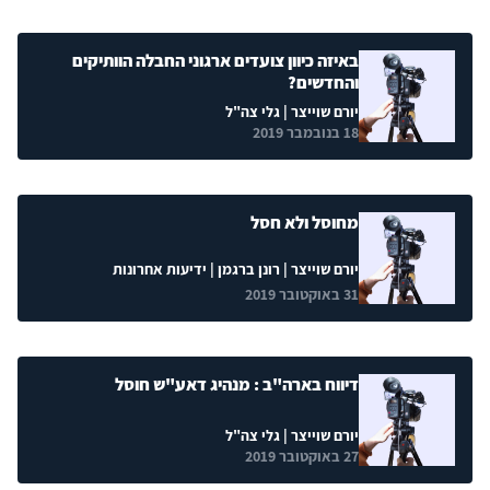
באיזה כיוון צועדים ארגוני החבלה הוותיקים
והחדשים?
יורם שוייצר
| גלי צה"ל
18 בנובמבר 2019
מחוסל ולא חסל
יורם שוייצר
|
רונן ברגמן
| ידיעות אחרונות
31 באוקטובר 2019
דיווח בארה"ב : מנהיג דאע"ש חוסל
יורם שוייצר
| גלי צה"ל
27 באוקטובר 2019