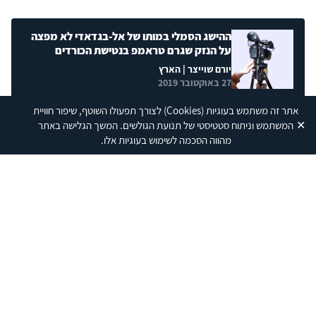
ההישג הסמלי במותו של אל-בגדאדי לא מפצה
על הנזק שגרם טראמפ בנטישת הכורדים
יורם שוייצר
| הארץ
27 באוקטובר 2019
אתר זה משתמש בעוגיות
(Cookies)
לצורך תפעולו השוטף, שיפור חוויית
✕
המשתמש וניתוח סטטיסטי של תנועת הגולשים. המשך הגלישה באתר
חזרתו של דאע"ש?
מהווה הסכמה לשימוש בעוגיות אלו.
יורם שוייצר
| כאן - תאגיד השידור הישראלי
23 באוקטובר 2019
דאעש – הדור הבא
יורם שוייצר
| כאן - תאגיד השידור הישראלי
12 במרץ 2019