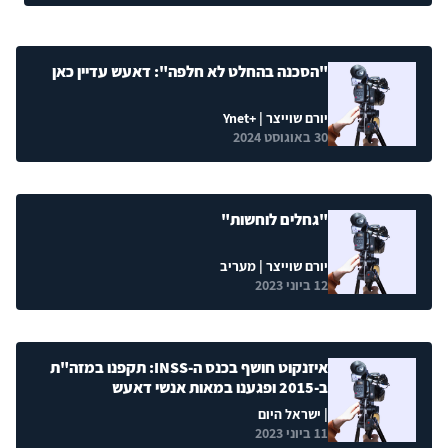
"הסכנה בהחלט לא חלפה": דאעש עדיין כאן
יורם שוייצר
| +Ynet
30 באוגוסט 2024
"גחלים לוחשות"
יורם שוייצר
| מעריב
12 ביוני 2023
איזנקוט חושף בכנס ה-INSS: תקפנו במזה"ת
ב-2015 ופגענו במאות אנשי דאעש
| ישראל היום
11 ביוני 2023