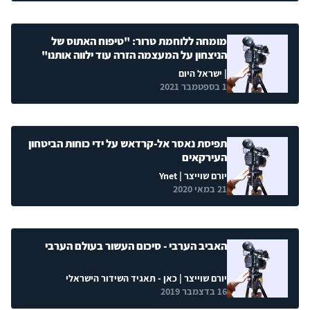
מומחה ללוחמת טרור: "טיפוח האתוס של
הניצחון על המעצמה הזרה עוד ילווה אותנו"
| ישראל היום
1 בספטמבר 2021
תפיסת נאסר אל-קרדאש על ידי כוחות הביטחון
העירקאים
יורם שוייצר
| Ynet
21 במאי 2020
האביב הערבי - סיכום העשור בעולם הערבי
יורם שוייצר
| כאן - תאגיד השידור הישראלי
16 בדצמבר 2019