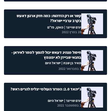
קשר או רק הזדהות: כמה חזק ארגון דאעש
בקרב ערביי ישראל?
יורם שוייצר
| מאקו, פז"ם
28 במרץ 2022
חיסול מנהיג דעאש יכול להפוך למסר לאיראן -
בתנאי שביידן לא ימצמץ
מאיר בן שבת
| ישראל היום
3 בפברואר 2022
ג'יהאד 2.0: הטרור העולמי יצליח להרים ראש?
יורם שוייצר
| ישראל היום
2 בספטמבר 2021