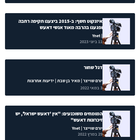
איזנקוט חשף: ב-2015 ביצענו תקיפה רחבה
ופגענו בהרבה מאוד אנשי דאעש
| Ynet
11 ביוני 2023
דגל שחור
יורם שוייצר
|
מאיר בן שבת
| ידיעות אחרונות
3 במאי 2022
המומחים משוכנעים: "אין 'דאעש ישראל', יש
זיכרונות דאעש"
יורם שוייצר
| Ynet
29 במרץ 2022