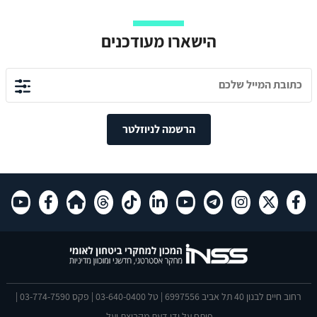
הישארו מעודכנים
הרשמה לניוזלטר
רחוב חיים לבנון 40 תל אביב 6997556 | טל 03-640-0400 | פקס 03-774-7590 |
פותח על ידי
דעת
מקבוצת יעל.