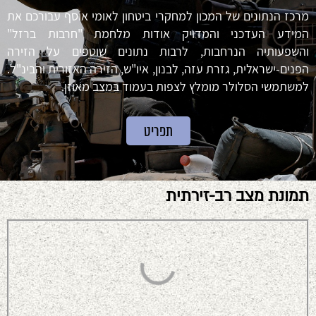
מרכז הנתונים של המכון למחקרי ביטחון לאומי אוסף עבורכם את
המידע העדכני והמדויק אודות מלחמת "חרבות ברזל"
והשפעותיה הנרחבות, לרבות נתונים שוטפים על הזירה
הפנים-ישראלית, גזרת עזה, לבנון, איו"ש, הזירה האזורית והבינ"ל.
למשתמשי הסלולר מומלץ לצפות בעמוד במצב מאוזן.
תפריט
תמונת מצב רב-זירתית