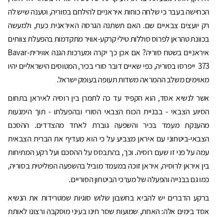
הכחישה בעבר כי שלחה כוחות איראניים להילחם בסוריה, וטענה שיש לה
רק יועצים צבאיים שם. האם תשתנה הגרסה האיראנית כעת, ולמעשה
בכוונת טהראן לפרוס סוללות טילי קרקע-אוויר מתקדמות בהפעלת צוותים
איראניים בשטח סוריה? אם אכן כך יקרה ומערכות הגנה אוויריתBavar-
373 ייפרסו בסוריה, כפי שאיים דובר סורי בכיר, המטוסים הישראליים יהיו
מאוימים משלב ההמראה משדות תעופה בעומק ישראל.
אשר לנשיא אסד, הוא הקפיד עד כה לתמרן בין רוסיה לאיראן בתחום
הסיוע הצבאי - בבניית הכוח הצבאי הסורי ובהפעלתו - תוך הימנעות
מהענקת מעמד בכיר והשפעה גוברת לאחד מהצדדים. ההסכם
הצבאי-ביטחוני עם איראן מצביע על כי הוא מעדיף את הברית הצבאית
עמה על פני זו שעם רוסיה. וכך, בהתבסס על ההסכם ועל רקע המתיחות
בין איראן לרוסיה, איראן זוכה במעמד מוביל בהשפעה הפוליטית בסוריה,
כמו גם בבנייה והפעלה של מערכי הביטחון הסוריים.
ברקע הדברים יש להביא בחשבון שלוש סוגיות שמטרידות את הנשיא
אסד בימים אלה: האחת, שמועות שסר חינו בעיני מוסקבה ורצונו לאותת