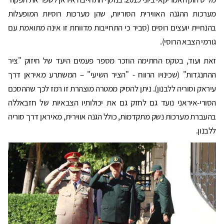
מערכות ההגנה האווירית הסוריות, שהן מערכות רוסיות המופעלות
בהנחיית יועצים רוסים (סביר כי התחייבות מדווחת זו אינה מתואמת עם
גורמי הצבא הרוסי).
זאת ועוד, בטקס החתימה הוזכר מספר פעמים היעד של חיזוק "ציר
ההתנגדות" (שכינויו הרווח - "הציר השיעי" – המשתרע מאיראן דרך
עיראק וסוריה ללבנון). ניתן להסיק ממטרה מוצהרת זו רמז לכך שההסכם
הסורי-איראני נועד גם לחזק גם את יכולותיו הצבאיות של חזבאללה
בהעברת מערכות נשק מתקדמות, כולל הגנה אווירית, מאיראן דרך סוריה
ללבנון.