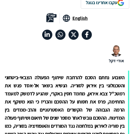
עקבו אחרינו בגוגל
English
אודי דקל
השבוע נחתם הסכם להרחבת שיתוף הפעולה הצבאי-ביטחוני
והטכנולוגי בין איראן לסוריה. הנשיא בשאר אל-אסד פגש את
רמטכ"ל צבא איראן, מחמד חסין באקרי, שהגיע לדמשק למעמד
החתימה, פרס את חסותו על ההסכם והכריז כי הוא משקף את
הרמה הגבוהה של הקשרים האסטרטגיים והרב-ממדים בין
המדינות. ההסכם גובש לאחר מספר שנים של תיאום ושיתוף פעולה
בין סוריה לאיראן במלחמה נגד המורדים והאופוזיציה בסוריה, כמו
גם בניסיונות ליירט תקיפות אוויריות ישראליות נגד גורמי הציר השיעי