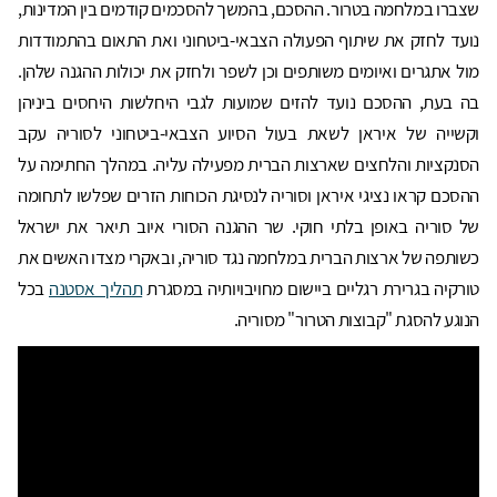
שצברו במלחמה בטרור. ההסכם, בהמשך להסכמים קודמים בין המדינות,
נועד לחזק את שיתוף הפעולה הצבאי-ביטחוני ואת התאום בהתמודדות
מול אתגרים ואיומים משותפים וכן לשפר ולחזק את יכולות ההגנה שלהן.
בה בעת, ההסכם נועד להזים שמועות לגבי היחלשות היחסים ביניהן
וקשייה של איראן לשאת בעול הסיוע הצבאי-ביטחוני לסוריה עקב
הסנקציות והלחצים שארצות הברית מפעילה עליה. במהלך החתימה על
ההסכם קראו נציגי איראן וסוריה לנסיגת הכוחות הזרים שפלשו לתחומה
של סוריה באופן בלתי חוקי. שר ההגנה הסורי איוב תיאר את ישראל
כשותפה של ארצות הברית במלחמה נגד סוריה, ובאקרי מצדו האשים את
טורקיה בגרירת רגליים ביישום מחויבויותיה במסגרת
תהליך אסטנה
בכל
הנוגע להסגת "קבוצות הטרור" מסוריה.