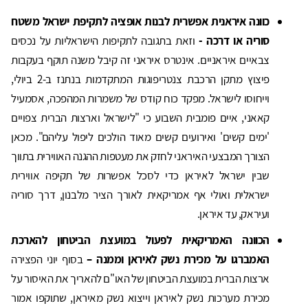
כוונה איראנית אפשרית לבנות אופציה לתקיפת ישראל משטח
סוריה או דרכה -
וזאת בתגובה לתקיפות הישראליות על נכסים
צבאיים איראניים. אינטרס איראני זה קיבל משנה תוקף בעקבות
פיצוץ מתקן הרכבת צנטריפוגות המתקדמות בנתנז ב-2 ביולי,
וייחוסו לישראל. מפקד כוח קודס של משמרות המהפכה, אסמעיל
קאאני, איים פומבית השבוע כי "לישראל וארצות הברית צפויים
'ימים קשים' ואירועים קשים מאוד הולכים ליפול עליהם". מכאן
הצורך המבצעי האיראני לחזק את מעטפות ההגנה האווירית בתווך
שבין ישראל לאיראן כדי לסכל אפשרות של תקיפה אווירית
ישראלית ואולי אף אמריקאית לאורך הציר מלבנון, דרך סוריה
ועיראק, עד איראן.
הכוונה האמריקאית לפעול במועצת הביטחון להארכת
האמברגו על מכירת נשק לאיראן וממנה –
בסוף יוני הפצירה
ארצות הברית במועצת הביטחון של האו"ם להאריך את האיסור על
מכירת מערכות נשק לאיראן וייצוא נשק מאיראן, שתוקפו אמור