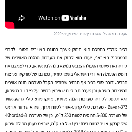
טקס החתימה על ההסכם בין סוריה לאיראן, יולי 2020
רכיב מרכזי בהסכם הוא חיזוק מערך ההגנה האווירית הסורי. לדברי
הרמטכ״ל האיראני, יעודו הוא לחזק את מערכות ההגנה האווירית של
סוריה ואת שיתוף הפעולה הצבאי בנושא בינה לבין איראן, כדי לצמצם את
חופש הפעולה האווירי הישראלי בשמי סוריה, כמו גם של טורקיה וארצות
הברית. דובר סורי בכיר אף הבהיר שסוריה תקבל מערכות הגנה אווירית
המיוצרות באיראן וכן מערכות רוסיות שאיראן רכשה. על פי דיווח מאיראן,
היא תספק לסוריה מערכות הגנה אווירית מתקדמות: טילי קרקע-אוויר
Bavar-373 - מערכת טילי קרקע-אוויר לטווח ארוך, שהיא שחזור איראני
של מערכת 300-S הרוסית לטווח 250 ק"מ, וכן של מערכת Khordad-3-
טילי קרקע-אוויר לטווח בינוני בין 50 ל-75 ק"מ, שבאמצעותן הפילה איראן
מל"ט הוק האמריקאי ביוני 2019. בנוסף התחייבה איראן לשפר את תפקוד