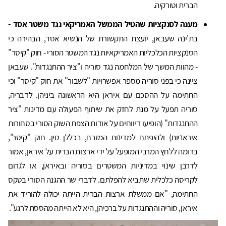
הברית וטורקיה.
מענה לסנקציות שהטיל הממשל האמריקאי נגד משטר אסד -
בת'ינה שעבאן, יועצת התקשורת של הנשיא אסד, הבהירה כי
הסנקציות הכלכליות האמריקאיות נגד המשטר הסורי - חוק "קיסר"
- מהוות המשך של המלחמה נגד סוריה ו"ציר ההתנגדות". שעבאן
ציינה כי בפני סוריה מספר אפשרויות "לשבור" את חוק "קיסר" וכי
החתימה על ההסכם עם איראן היא הראשונה ביניהן. לדבריה,
סוריה תפעל על מנת לחזק את שיתוף הפעולה עם מדינות "ציר
ההתנגדות" (הופיעו דיווחים על אודות הצפת השוק הסורי בסחורות
איראניות) ולהיפתח למדינות המזרח, בכללן סין. חוק "קיסר",
בדומה ללחץ המרבי המופעל על ידי ארצות הברית על איראן, אמור
לדרבן שינוי במדיניות המשטרים בסוריה ובאיראן, או לגרום
לקריסה כלכלית שתביא להפלתם. לדברי שר ההגנה הסורי בטקס
החתימה, "אם ממשלת ארצות הברית הייתה יכולה להוריד את
איראן, סוריה וההתנגדות על ברכיהן, היא לא הייתה מהססת לרגע".