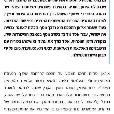
שבהובלת איראן בסוריה. במסיבת עיתונאים משותפת הצהיר שר
ההגנה הסורי כי שיתוף הפעולה בין המדינות הוא איכותי ורציף,
למרות האתגרים הגוברים והמשותפים הניצבים בפני שתי המדינות.
בעוד שעבור איראן ההסכם הוא נדבך נוסף ביכולת לאתגר צבאית
את ישראל, עבור אסד מדובר בשלב נוסף במאבק ההישרדות שלו.
בנקודת הזמן הנוכחית, אסד כורך את עתידו ומשילותו בסוריה עם
הרפובליקה האסלאמית האיראנית, שאף היא מאותגרת כיום על ידי
מבחן הישרדות משלה.
איראן וסוריה חתמו השבוע על הסכם להרחבת שיתוף הפעולה
הצבאי-ביטחוני והטכנולוגי ביניהן. הנשיא בשאר אל-אסד פגש את
רמטכ"ל צבא איראן, מחמד חסין באקרי, שהגיע לדמשק למעמד
החתימה, ופרס את חסותו על ההסכם. מהצד הסורי חתם עליו שר ההגנה,
הגנרל עלי איוב. לדברי אסד, ההסכם משקף את הרמה הגבוהה של
הקשרים האסטרטגיים והרב-ממדיים בין המדינות ואת הניסיון המשותף