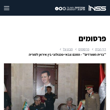
פרסומים
דף הבית
פרסומים
מבט על
''ברית השורדים'' - הסכם צבאי-טכנולוגי בין איראן לסוריה