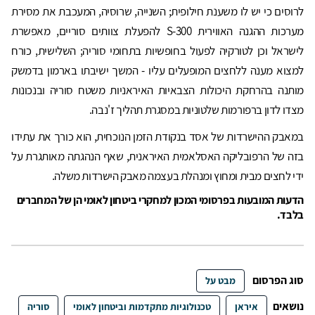
לרוסים כי יש לו משענת חילופית; השנייה, שרוסיה, המעכבת את מסירת
מערכות ההגנה האווירית 300-S להפעלת צוותים סוריים, מאפשרת
לישראל וכן לטורקיה לפעול בחופשיות בתחומי סוריה; השלישית, כורח
למצוא מענה ללחצים המופעלים עליו - המשך ישיבתו בארמון בדמשק
מותנה בהרחקת היכולות הצבאיות האיראניות משטח סוריה ובנכונות
מצדו לדון ברפורמות שלטוניות במסגרת תהליך ז'נבה.
במאבק ההישרדות של אסד בנקודת הזמן הנוכחית, הוא כורך את עתידו
בזה של הרפובליקה האסלאמית האיראנית, שאף הנהגתה מאותגרת על
ידי לחצים מבית ומחוץ ומנהלת בעצמה מאבק הישרדות משלה.
הדעות המובעות בפרסומי המכון למחקרי ביטחון לאומי הן של המחברים
בלבד.
סוג הפרסום
מבט על
נושאים
איראן
טכנולוגיות מתקדמות וביטחון לאומי
סוריה