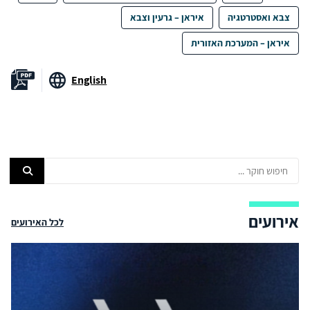
צבא ואסטרטגיה
איראן – גרעין וצבא
איראן – המערכת האזורית
English
אירועים
לכל האירועים