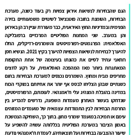
הגם שהבחירות לנשיאות איראן צפויות רק בעוד כשנה, מערכת
הבחירות, הטומנת בחובה פוטנציאל לשינויים משמעותיים בזירה
הפנימית ובמדיניות החוץ האיראנית, כבר מעוררת עניין רב הן באיראן
והן במערב. שני המחנות הפוליטיים המרכזיים ברפובליקה
האסלאמית:
הפרגמטים-רפורמיסטים והשמרנים-רדיקלים, החלו
להיערך לבחירות לנשיאות הצפויות להיערך בקיץ 2021. הנשיא חסן
רוחאני עתיד לסיים את כהונתו בעיצומה של אחת התקופות
המאתגרות ביותר מאז המהפכה האסלאמית, על רקע לחצים
מחריפים מבית ומחוץ. השמרנים נכנסים למערכת הבחירות בתום
כשנתיים שבהן הצליחו לבסס אף יותר את אחיזתם במוקדי הכוח
במדינה בהובלת המנהיג עלי ח'אמנהאי. לעומתם, הרפורמיסטים,
שנדחקו בעשור האחרון מעמדות השפעה, נדרשים להכריע בין
החרמת הבחירות לבין התמודדות עצמאית של מועמדים המזוהים
עימם או תמיכה במועמד שמרני מתון. בתוך כך, השחיקה הנמשכת
באמון הציבור במערכת הפוליטית בכללותה עשויה להשפיע על
שיעור ההצבעה בבחירות ועל תוצאותיהן. לעמדת ח'אמנהאי נודעת