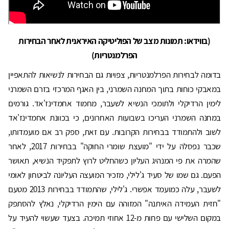
(בווידאו: תמונות מצב של הפוליטיקה האיראנית לאחר הבחירות
הפרלמנטריות)
בדומה לבחירות הפרלמנטריות, צפויות גם הבחירות לנשיאות להתאפיין
במאבקי כוחות בתוך המחנה השמרני, בין האגף המרכזי בזרם השמרני
לימין הרדיקלי ולתומכי הנשיא לשעבר, מחמוד אחמדינז'אד. גורמים
במחנה השמרני העריכו בשבועות האחרונים, כי בכוונת אחמדינז'אד
לשוב ולהתמודד בבחירות הקרובות. עם זאת, ספק רב אם מועמדותו,
שכבר נפסלה על ידי "מועצת שומרי החוקה" בבחירות 2017, לאחר
שהמרה את פי המנהיג העליון כשהחליט לרוץ לתפקיד הנשיא, תאושר
הפעם. גם שמו של סעיד ג'לילי, מזכיר המועצה העליונה לביטחון לאומי
לשעבר, עלה כמועמד אפשרי. ג'לילי, שהתמודד בבחירות 2013 מטעם
"חזית העמידה האיתנה" המזוהה עם הימין הרדיקלי, נאלץ להסתפק
במקום השלישי עם פחות מ-12 אחוזי תמיכה. בצעד שעשוי להעיד על