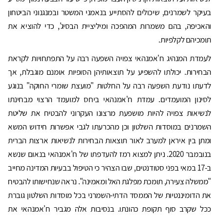
בעיקר לשמרנים, שיכולים להסתייע בנאמני המשטר ובמנגנוני הביטחון
והאכיפה, בהם משמרות המהפכה ומיליציית הבסיג', כדי להוציא את
תומכיהם לקלפיות.
לעמדת המנהיג ח'אמנהאי צפויה השפעה רבה על התפתחויות לקראת
הבחירות. יכולתו להשפיע על תוצאותיהן הסופיות אומנם מוגבלת, אך
לדעתו נודעת השפעה רבה על החלטות "מועצת שומרי החוקה" בנוגע
לסינון המועמדים. עמדת ח'אמנהאי ביחס למועמד הרצוי מבחינתו
לנשיאות צפויה להיות מושפעת מרצונו העקרוני להבטיח את שליטת
השמרנים במוסדות השלטון וכן מהכרעתו לגבי אפשרות חידוש המשא
ומתן בין איראן למערב לאור תוצאות הבחירות לנשיאות ארצות הברית
בנובמבר 2020. ניתן למצוא רמז להעדפתו של ח'אמנהאי בנאום שנשא
ב-17 במאי בפני סטודנטים, שבו הצהיר כי הטיפול בבעיות המדינה מחייב
"ממשלה צעירה, תומכת מפלגת האל ומאמינה". נראה שנחישותו להבטיח
את הדומיננטיות של הממסד הדתי-השמרני בכל מוסדות השלטון גוברת
ככל שקרב סוף תקופת כהונתו. בנסיבות אלה מגביר ח'אמנהאי את