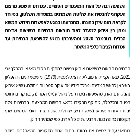
השפעה רבה על זהות המועמדים הסופיים. עמדתו תושפע מרצונו
העקרוני להבטיח את שליטת השמרנים במוסדות השלטון, במיוחד
לקראת תום עידן כהונתו, מהכרעתו בנוגע לאפשרות חידוש המשא
ומתן בין איראן למערב לאור תוצאות הבחירות לנשיאות ארצות
הברית בנובמבר 2020 ומהערכתו בנוגע להשפעת הבחירות על
עמדות הציבור כלפי המשטר.
הבחירות הבאות לנשיאות איראן צפויות להתקיים בסוף מאי או במהלך יוני
2021. מאז הקמת הרפובליקה האסלאמית (1979), משמש המנהיג העליון
באיראן כראש המדינה ומרכז בידיו את עיקר סמכויות ניהולה. נשיא איראן
נהנה, עם זאת, מהשפעה ניכרת על ניהול ענייני המדינה, בעיקר בתחומי
הפנים והכלכלה, מתוקף תפקידו כראש הרשות המבצעת. בבחירות אלה
יבחרו אזרחי איראן נשיא חדש, שיחליף את חסן רוחאני המסיים שתי
תקופות כהונה בנות ארבע שנים כל אחת, כפי שמתיר החוק.
רוחאני עתיד לסיים את כהונתו בתום אחת התקופות המאתגרות ביותר