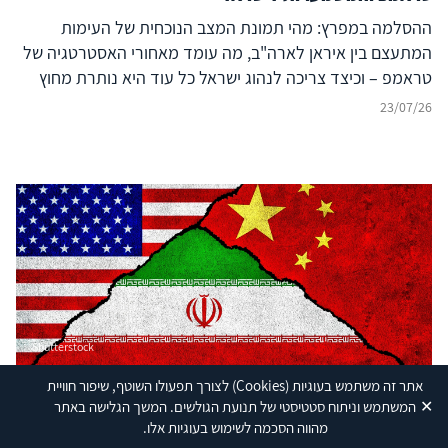
ההסלמה במפרץ: מהי תמונת המצב הנוכחית של העימות
המתעצם בין איראן לארה"ב, מה עומד מאחורי האסטרטגיה של
טראמפ – וכיצד צריכה לנהוג ישראל כל עוד היא נותרת מחוץ
לעימות?
23/07/26
Shutterstock
אתר זה משתמש בעוגיות
(Cookies)
לצורך תפעולו השוטף, שיפור חוויית
לעשות בלי לעשות? האסטרטגיה הסינית במלחמת ארצות
✕
המשתמש וניתוח סטטיסטי של תנועת הגולשים. המשך הגלישה באתר
הברית-איראן
מהווה הסכמה לשימוש בעוגיות אלו.