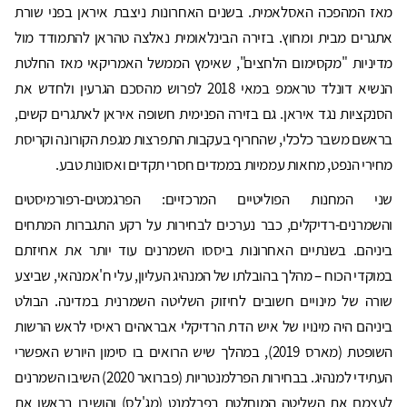
מאז המהפכה האסלאמית. בשנים האחרונות ניצבת איראן בפני שורת
אתגרים מבית ומחוץ. בזירה הבינלאומית נאלצה טהראן להתמודד מול
מדיניות "מקסימום הלחצים", שאימץ הממשל האמריקאי מאז החלטת
הנשיא דונלד טראמפ במאי 2018 לפרוש מהסכם הגרעין ולחדש את
הסנקציות נגד איראן. גם בזירה הפנימית חשופה איראן לאתגרים קשים,
בראשם משבר כלכלי, שהחריף בעקבות התפרצות מגפת הקורונה וקריסת
מחירי הנפט, מחאות עממיות בממדים חסרי תקדים ואסונות טבע.
שני המחנות הפוליטיים המרכזיים: הפרגמטים-רפורמיסטים
והשמרנים-רדיקלים, כבר נערכים לבחירות על רקע התגברות המתחים
ביניהם. בשנתיים האחרונות ביססו השמרנים עוד יותר את אחיזתם
במוקדי הכוח – מהלך בהובלתו של המנהיג העליון, עלי ח'אמנהאי, שביצע
שורה של מינויים חשובים לחיזוק השליטה השמרנית במדינה. הבולט
ביניהם היה מינויו של איש הדת הרדיקלי אבראהים ראיסי לראש הרשות
השופטת (מארס 2019), במהלך שיש הרואים בו סימון היורש האפשרי
העתידי למנהיג. בבחירות הפרלמנטריות (פברואר 2020) השיבו השמרנים
לעצמם את השליטה המוחלטת בפרלמנט (מג'לס) והושיבו בראשו את