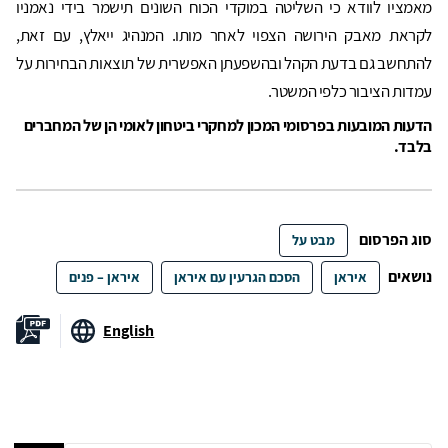
מאמציו לוודא כי השליטה במוקדי הכוח השונים תישמר בידי נאמניו
לקראת מאבק הירושה הצפוי לאחר מותו. המנהיג ייאלץ, עם זאת,
להתחשב גם בדעת הקהל ובהשפעתן האפשרית של תוצאות הבחירות על
עמדות הציבור כלפי המשטר.
הדעות המובעות בפרסומי המכון למחקרי ביטחון לאומי הן של המחברים
בלבד.
סוג הפרסום
מבט על
נושאים
איראן
הסכם הגרעין עם איראן
איראן – פנים
English