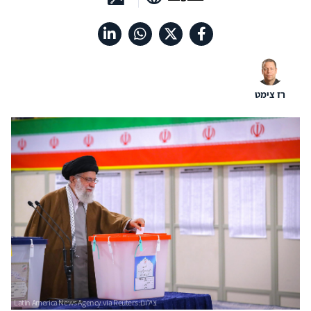
רז צימט