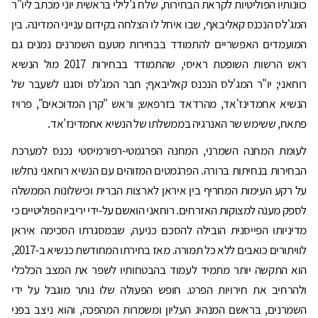
כוונותיו הפוליטיות לקראת הבחירות, שלח ג'לילי בראשית יוני מכתב ליו"ר
המג'לס הנכנס קאליבאף, שבו איחל לו הצלחה בקידום ענייני המדינה. בין
המועמדים האפשריים להתמודד בבחירות מטעם השמרנים נמנים גם
ראש הרשות השופטת ראיסי, שהתמודד בבחירות 2017 מול הנשיא
רוחאני; יו"ר המג'לס הנכנס קאליבאף; חבר המג'לס וסגנו לשעבר של
הנשיא אחמדינז'אד, מהרדאד בזרפאש; וראש "קרן המדוכאים", פרויז
פתאח, ששימש שר האנרגיה בממשלתו של הנשיא אחמדינז'אד.
לעומת המחנה השמרני, המחנה הפרגמטי-רפורמיסטי נכנס למערכת
הבחירות בנחיתות ברורה. הפרגמטים המזוהים עם הנשיא רוחאני נחלשו
על רקע העימות המחריף בין איראן לארצות הברית וכישלונות הממשלה
לספק מענה למצוקות האזרחים. רוחאני הואשם על-ידי יריביו הפוליטיים כי
מדיניותו הפייסנית הובילה להסכם כניעה, שבמסגרתו הסכימה איראן
לוויתורים כואבים ללא כל תמורה. מאז בחירתו המחודשת כנשיא ב-2017,
הוא התקשה יותר מתמיד לעמוד בהבטחותיו לשפר את המצב הכלכלי
ולהרחיב את חירויות הפרט. חופש הפעולה שלו נותר מוגבל על ידי
השמרנים, בראשם המנהיג העליון ומשמרות המהפכה, והוא ניצב בפני