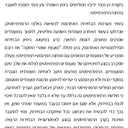
ביקורת הן מצד יריביו הפוליטיים בימין השמרני והן מצד תומכיו לשעבר
במחנה הרפורמיסטי.
בשתי מערכות הבחירות האחרונות לנשיאות נאלצו הרפורמיסטים,
שנדחקו בעשור האחרון מעמדות השפעה פוליטיות, לתמוך במועמדים
שמרנים מתונים, דוגמת רוחאני, כרע במיעוטו. ניסיון הבחירות
הפרלמנטריות האחרונות, בהן פסלה "מועצת שומרי החוקה" את רובם
המכריע של המועמדים המזוהים עם המחנה הפרגמטי-רפורמיסטי, מעלה
ספק רב בנוגע לסיכוייהם של מועמדים רפורמיסטים לצלוח את שלב סינון
המועמדים. הרפורמיסטים מודעים היטב לאחיזה השמרנית הגוברת
במוקדי הכוח ולא מן הנמנע כי יעדיפו להימנע מהצגת מועמדים מטעמם.
הפרשן הפוליטי הרפורמיסטי הבכיר, סאדק זיבאכלאם, העריך לאחרונה,
כי חולשת הרפורמיסטים כה גדולה עד שלא זו בלבד שאין להם כל סיכוי
לנצח בבחירות, אלא שגם אם יתמכו כבעבר במועמד שמרני מתון, אין
בכך כדי להבטיח את ניצחונו. ככל שיתקרבו הבחירות, צפוי להתגבר
הוויכוח בקרב הרפורמיסטים בנוגע לאסטרטגיית הבחירות הרצויה:
החרמת הבחירות; התמודדות עצמאית של מועמדים המזוהים באופן