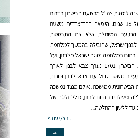
אי 2020 מלאו 20 שנה לנסיגת צה"ל מרצועת הביטחון בדרום
לבנון, לאחר שהייה של 18 שנים. היציאה החד־צדדית משטח
 הרגיעה המיוחלת אלא את התבססות
 לבנון־ישראל, שהובילה בהמשך למלחמת
ון השנייה ( 2006 ). בתום המלחמה נסוגה ישראל מלבנון, ועל
בסיס החלטת מועצת הביטחון 1701 נערך צבא לבנון לאורך
עצב משטר גבול עם צבא לבנון וכוחות
ת הביטחונית ממושכת. אולם מנגד נמשכה
 ופעילותו בדרום לבנון, כולל זליגה של
ניגוד ללשון ההחלטה...
קרא/י עוד