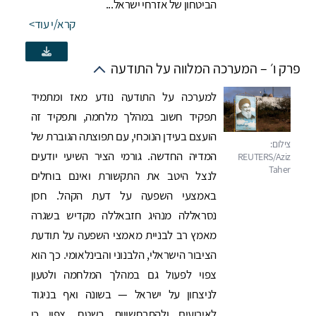
הביטחון של אזרחי ישראל...
קרא/י עוד
פרק ו׳ – המערכה המלווה על התודעה
למערכה על התודעה נודע מאז ומתמיד
תפקיד חשוב במהלך מלחמה, ותפקיד זה
הועצם בעידן הנוכחי, עם תפוצתה הגוברת של
המדיה החדשה. גורמי הציר השיעי יודעים
לנצל היטב את התקשורת ואינם בוחלים
באמצעי השפעה על דעת הקהל. חסן
נסראללה מנהיג חזבאללה מקדיש בשגרה
מאמץ רב לבניית מאמצי השפעה על תודעת
הציבור הישראלי, הלבנוני והבינלאומי. כך הוא
צפוי לפעול גם במהלך המלחמה ולטעון
לניצחון על ישראל — בשונה ואף בניגוד
לאירועים ולהתרחשויות בשטח. צפוי כי