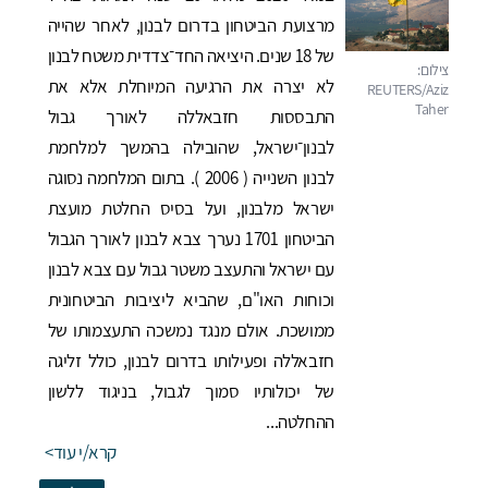
מרצועת הביטחון בדרום לבנון, לאחר שהייה
של 18 שנים. היציאה החד־צדדית משטח לבנון
לא יצרה את הרגיעה המיוחלת אלא את
התבססות חזבאללה לאורך גבול
לבנון־ישראל, שהובילה בהמשך למלחמת
לבנון השנייה ( 2006 ). בתום המלחמה נסוגה
ישראל מלבנון, ועל בסיס החלטת מועצת
הביטחון 1701 נערך צבא לבנון לאורך הגבול
עם ישראל והתעצב משטר גבול עם צבא לבנון
וכוחות האו"ם, שהביא ליציבות הביטחונית
ממושכת. אולם מנגד נמשכה התעצמותו של
חזבאללה ופעילותו בדרום לבנון, כולל זליגה
של יכולותיו סמוך לגבול, בניגוד ללשון
ההחלטה...
קרא/י עוד