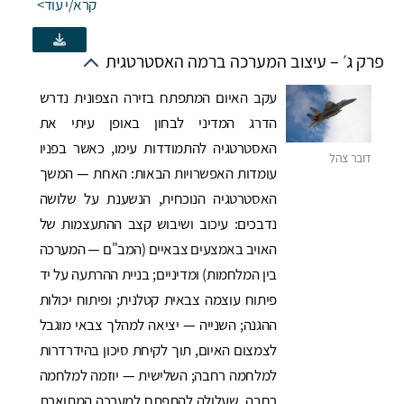
קרא/י עוד
פרק ג׳ – עיצוב המערכה ברמה האסטרטגית
עקב האיום המתפתח בזירה הצפונית נדרש
הדרג המדיני לבחון באופן עיתי את
האסטרטגיה להתמודדות עימו, כאשר בפניו
עומדות האפשרויות הבאות: האחת — המשך
האסטרטגיה הנוכחית, הנשענת על שלושה
נדבכים: עיכוב ושיבוש קצב ההתעצמות של
האויב באמצעים צבאיים (המב"ם — המערכה
בין המלחמות) ומדיניים; בניית ההרתעה על יד
פיתוח עוצמה צבאית קטלנית; ופיתוח יכולות
ההגנה; השנייה — יציאה למהלך צבאי מוגבל
לצמצום האיום, תוך לקיחת סיכון בהידרדרות
למלחמה רחבה; השלישית — יוזמה למלחמה
רחבה, שעלולה להתפתח למערכה המתוארת