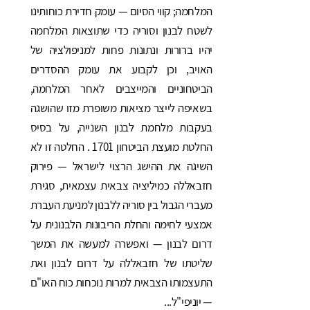
המלחמה; קווי הסיום — עומק חדירת כוחותינו
לשטח לבנון וסוריה כדי שתוצאות המלחמה
יהיו ברורות ונתונות פחות למניפולציה של
האויב, וכן לקבוע את עומק ההסדרים
הביטחוניים והמייצבים לאחר המלחמה,
בשאיפה לייצר מציאות משופרת מזו שהושגה
בעקבות מלחמת לבנון השנייה, על בסיס
החלטת מועצת הביטחון 1701 . החלטה זו לא
השיגה את ההישג הרצוי לישראל — פירוק
חזבאללה כמיליציה צבאית עצמאית, סגירת
מעברי הגבול בין סוריה ללבנון למניעת העברת
אמצעי לחימה והחלת הריבונות הלבנונית על
דרום לבנון — ואפשרה למעשה את המשך
שליטתו של חזבאללה על דרום לבנון ואת
התעצמותו הצבאית למרות נוכחות כוח האו"ם
— יוניפי"ל...