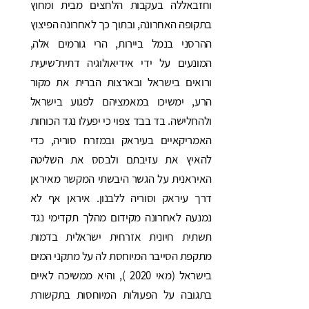
וחזבאללה בעקבות הלחצים מבית ומחוץ
בתקופה האחרונה, ובתוך כך לאחרונה הפיצוץ
ההרסני בנמל ביירות, הרי גורמים אלה,
המונעים על ידי אידיאולוגיה דתית־שיעית
ורואים בישראל ובארצות הברית את מקור
הרע, ימשיכו במאמציהם לפגוע בישראל
ולהחלישה. בד בבד צפוי כי יפעלו נגד הכוחות
האמריקאיים בעיראק ובמזרח סוריה, כדי
להאיץ את עזיבתם ולבסס את השליטה
האיראנית על הגשר היבשתי המקשר מאיראן
דרך עיראק וסוריה ללבנון. איראן אף לא
נמנעה לאחרונה מקידום מהלך תקדימי נגד
תשתית חיונית אזרחית ישראלית בדמות
מתקפת הסייבר המיוחסת לה על מתקני המים
בישראל (מאי 2020 ), והיא ממשיכה לאיים
בתגובה על הפעולות המיוחסות בתקשורת